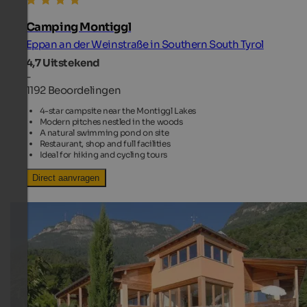
Camping Montiggl
Eppan an der Weinstraße in Southern South Tyrol
4,7
Uitstekend
-
1192 Beoordelingen
4-star campsite near the Montiggl Lakes
Modern pitches nestled in the woods
A natural swimming pond on site
Restaurant, shop and full facilities
Ideal for hiking and cycling tours
Direct aanvragen