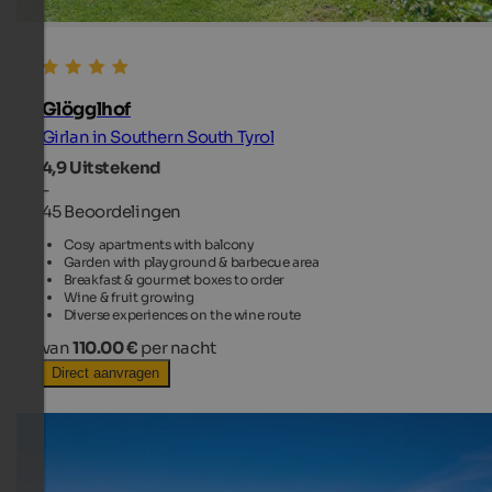
Glögglhof
Girlan in Southern South Tyrol
4,9
Uitstekend
-
45 Beoordelingen
Cosy apartments with balcony
Garden with playground & barbecue area
Breakfast & gourmet boxes to order
Wine & fruit growing
Diverse experiences on the wine route
van
110.00 €
per nacht
Direct aanvragen