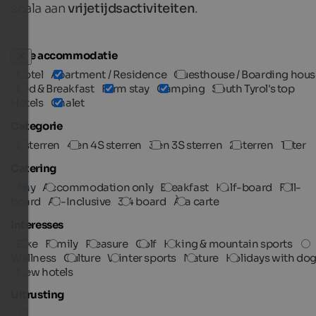
scala aan
vrijetijdsactiviteiten
.
Type accommodatie
Hotel
Apartment / Residence
Guesthouse / Boarding hous
Bed & Breakfast
Farm stay
Camping
South Tyrol's top
Hotels
Chalet
Categorie
5 sterren
4 en 4S sterren
3 en 3S sterren
2 sterren
1 ster
Catering
Any
Accommodation only
Breakfast
Half-board
Full-
board
All-Inclusive
3/4 board
À la carte
Interesses
Bike
Family
Pleasure
Golf
Hiking & mountain sports
Wellness
Culture
Winter sports
Nature
Holidays with do
New hotels
Uitrusting