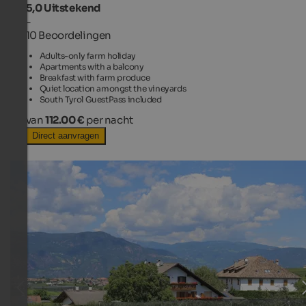
5,0
Uitstekend
-
10 Beoordelingen
Adults-only farm holiday
Apartments with a balcony
Breakfast with farm produce
Quiet location amongst the vineyards
South Tyrol GuestPass included
van
112.00 €
per nacht
Direct aanvragen