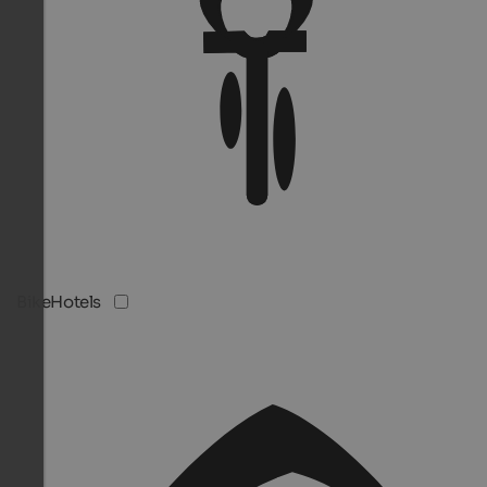
BikeHotels