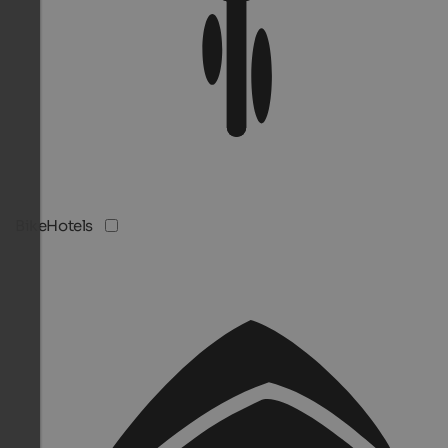
BikeHotels