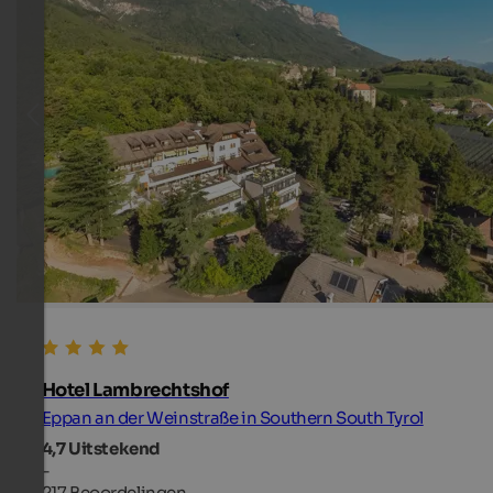
Hotel Lambrechtshof
Eppan an der Weinstraße in Southern South Tyrol
4,7
Uitstekend
-
217 Beoordelingen