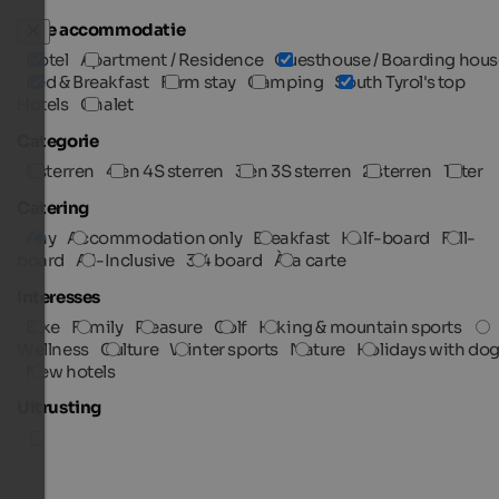
Type accommodatie
Hotel
Apartment / Residence
Guesthouse / Boarding hous
Bed & Breakfast
Farm stay
Camping
South Tyrol's top
Hotels
Chalet
Categorie
5 sterren
4 en 4S sterren
3 en 3S sterren
2 sterren
1 ster
Catering
Any
Accommodation only
Breakfast
Half-board
Full-
board
All-Inclusive
3/4 board
À la carte
Interesses
Bike
Family
Pleasure
Golf
Hiking & mountain sports
Wellness
Culture
Winter sports
Nature
Holidays with do
New hotels
Uitrusting