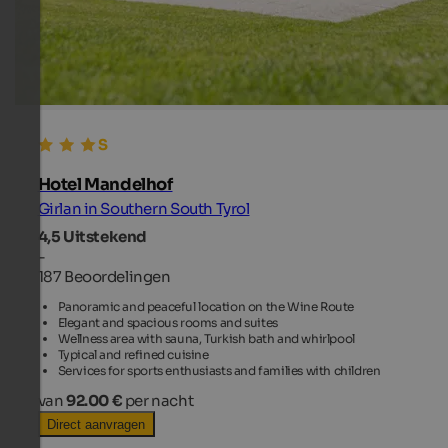
Hotel Mandelhof
Girlan in Southern South Tyrol
4,5
Uitstekend
-
187 Beoordelingen
Panoramic and peaceful location on the Wine Route
Elegant and spacious rooms and suites
Wellness area with sauna, Turkish bath and whirlpool
Typical and refined cuisine
Services for sports enthusiasts and families with children
van
92.00 €
per nacht
Direct aanvragen