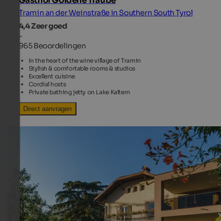
Gasthof Goldene Traube
Tramin an der Weinstraße in Southern South Tyrol
4,4
Zeer goed
-
965 Beoordelingen
In the heart of the wine village of Tramin
Stylish & comfortable rooms & studios
Excellent cuisine
Cordial hosts
Private bathing jetty on Lake Kaltern
Direct aanvragen