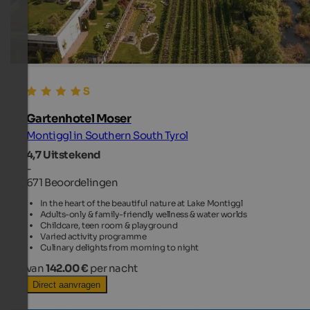
Gartenhotel Moser
Montiggl in Southern South Tyrol
4,7
Uitstekend
-
671 Beoordelingen
In the heart of the beautiful nature at Lake Montiggl
Adults-only & family-friendly wellness & water worlds
Childcare, teen room & playground
Varied activity programme
Culinary delights from morning to night
van
142.00 €
per nacht
Direct aanvragen