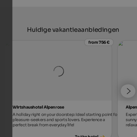
Huidige vakantieaanbiedingen
from 756 €
Wirtshaushotel Alpenrose
Alpen
A holiday right on your doorstep: Ideal starting point for
Exper
pleasure-seekers and sports lovers. Experience a
sunny 
perfect break from everyday life!
relax
To the hotel