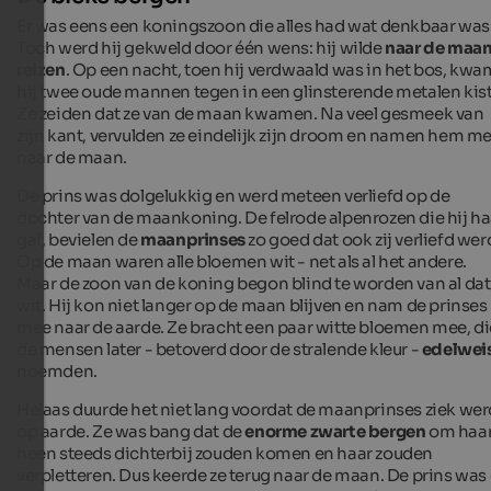
Er was eens een koningszoon die alles had wat denkbaar was
Toch werd hij gekweld door één wens: hij wilde
naar de maa
reizen
. Op een nacht, toen hij verdwaald was in het bos, kwa
hij twee oude mannen tegen in een glinsterende metalen kist
Ze zeiden dat ze van de maan kwamen. Na veel gesmeek van
zijn kant, vervulden ze eindelijk zijn droom en namen hem m
naar de maan.
De prins was dolgelukkig en werd meteen verliefd op de
dochter van de maankoning. De felrode alpenrozen die hij ha
gaf, bevielen de
maanprinses
zo goed dat ook zij verliefd wer
Op de maan waren alle bloemen wit - net als al het andere.
Maar de zoon van de koning begon blind te worden van al dat
wit. Hij kon niet langer op de maan blijven en nam de prinses
mee naar de aarde. Ze bracht een paar witte bloemen mee, di
de mensen later - betoverd door de stralende kleur -
edelwei
noemden.
Helaas duurde het niet lang voordat de maanprinses ziek wer
op aarde. Ze was bang dat de
enorme zwarte bergen
om haa
heen steeds dichterbij zouden komen en haar zouden
verpletteren. Dus keerde ze terug naar de maan. De prins was 