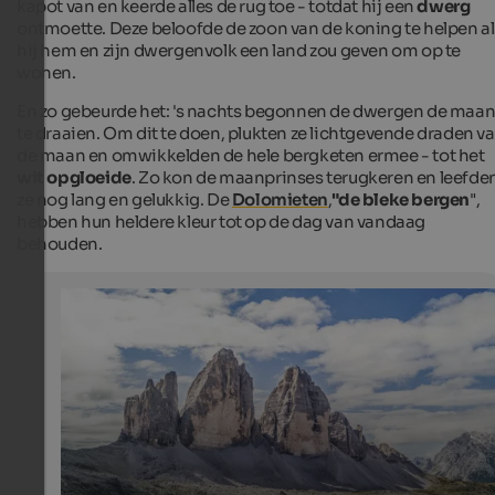
kapot van en keerde alles de rug toe - totdat hij een
dwerg
ontmoette. Deze beloofde de zoon van de koning te helpen al
hij hem en zijn dwergenvolk een land zou geven om op te
wonen.
En zo gebeurde het: 's nachts begonnen de dwergen de maa
te draaien. Om dit te doen, plukten ze lichtgevende draden v
de maan en omwikkelden de hele bergketen ermee - tot het
wit opgloeide
. Zo kon de maanprinses terugkeren en leefde
ze nog lang en gelukkig. De
Dolomieten
,
"de bleke bergen
",
hebben hun heldere kleur tot op de dag van vandaag
behouden.
Three Peaks - Dolomites
The impressive mountains are located in the Sexten D
and are a very famous photo spot.
Internet Consulting - Stefan Tolpeit