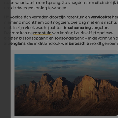
rozen waar Laurin rondsprong. Zo slaagden ze er uiteindelijk 
om de dwergenkoning te vangen.
Hij voelde zich verraden door zijn rozentuin en
vervloekte
he
niemand mocht hem ooit nog zien, overdag niet en 's nachts
niet. In zijn vloek was hij echter de
schemering
vergeten.
Daarom kan de
rozentuin
van koning Laurin altijd opnieuw
bloeien bij zonsopgang en zonsondergang - in de vorm van 
alpenglans
, die in dit land ook wel
Enrosadira
wordt genoem
Rosengarten
at dusk
Tourismusverein Welschnofen