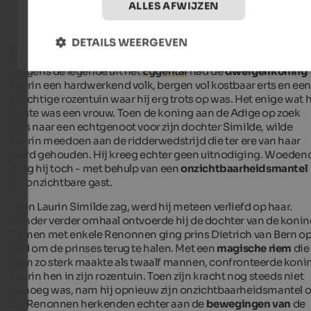
ALLES AFWIJZEN
DETAILS WEERGEVEN
De rozentuin van koning Laurin
Volgens de legende uit het
Eggental
had de
dwergenkoning
Laurin een hardwerkend volk, bergen vol kostbaar erts en ee
prachtige rozentuin waar hij erg trots op was. Het enige wat h
miste was een vrouw. Toen de koning aan de Adige op zoek
was naar een echtgenoot voor zijn dochter Similde, wilde
Laurin meedoen aan de ridderwedstrijd die ter ere van haar
werd gehouden. Hij kreeg echter geen uitnodiging. Woeden
ging hij toch - met behulp van een
onzichtbaarheidsmantel
als onzichtbare gast.
Toen Laurin Similde zag, werd hij meteen verliefd op haar.
Zonder verder omhaal ontvoerde hij de dochter van de konin
Samen met enkele Renonnen ging prins Dietrich van Bern o
pad om de prinses terug te halen. Met een
magische riem
die
hem zo sterk maakte als twaalf mannen, confronteerde koni
Laurin hen in zijn rozentuin. Toen zijn kracht nog steeds niet
genoeg was, nam hij opnieuw zijn onzichtbaarheidsmantel o
De Renonnen herkenden echter aan de
bewegingen van
de