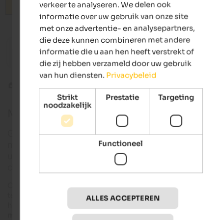
verkeer te analyseren. We delen ook
Zoeken
informatie over uw gebruik van onze site
met onze advertentie- en analysepartners,
from 166 €
die deze kunnen combineren met andere
s
informatie die u aan hen heeft verstrekt of
MIRABELL DOLOMITES HOTEL
Landhau
Luxury . Ayurveda & SPA | Olang at Mt. Kronplatz
Residenc
die zij hebben verzameld door uw gebruik
van hun diensten.
Privacybeleid
Cultuurvakantie
Mythen en legenden
Strikt
Prestatie
Targeting
noodzakelijk
Mythen & legenden uit Zuid-Tirol
Ga met ons mee op een fantastische reis door de
Functioneel
mythische wereld van Zuid-Tirol, leer de mysterieu
uithoeken van het land kennen en maak kennis met
dwergen, feeën en andere sprookjesfiguren.
Over bijna elk hoekje en gaatje van Zuid-Tirol is wel een verh
te vertellen dat van generatie
op generatie
is doorverteld, ove
ALLES ACCEPTEREN
het ontstaan van de bergen, meren en alpenweiden, over
magische gebeurtenissen
of legendarische figuren.