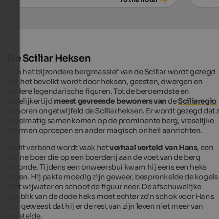
De Sciliar Heksen
Van het bijzondere bergmassief van de Sciliar wordt gezegd
dat het bevolkt wordt door heksen, geesten, dwergen en
andere legendarische figuren. Tot de beroemdste en
tegelijkertijd
meest gevreesde bewoners van
de
Sciliaregio
behoren ongetwijfeld de Sciliarheksen. Er wordt gezegd dat 
regelmatig samenkomen op de prominente berg, vreselijke
stormen oproepen en ander magisch onheil aanrichten.
In dit verband wordt vaak het
verhaal verteld van Hans
, een
kleine boer die op een boerderij aan de voet van de berg
woonde. Tijdens een onweersbui kwam hij eens een heks
tegen. Hij pakte moedig zijn geweer, besprenkelde de kogels
met wijwater en schoot de figuur neer. De afschuwelijke
aanblik van de dode heks moet echter zo'n schok voor Hans
zijn geweest dat hij er de rest van zijn leven niet meer van
herstelde.