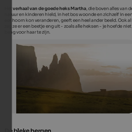
Het
verhaal van de goede heks Martha
, die boven alles van d
natuur en kinderen hield, in het bos woonde en zichzelf in ee
eekhoorn kon veranderen, geeft een heel ander beeld. Ook al
zag ze er een beetje eng uit - zoals alle heksen - je hoefde niet
bang voor haar te zijn.
Legendary Mt. Schlern
There are numerous myths surrounding Mt. Schlern, in
the Schlern witches play a particularly important role.
IDM Südtirol/Harald Wisthaler
De bleke bergen