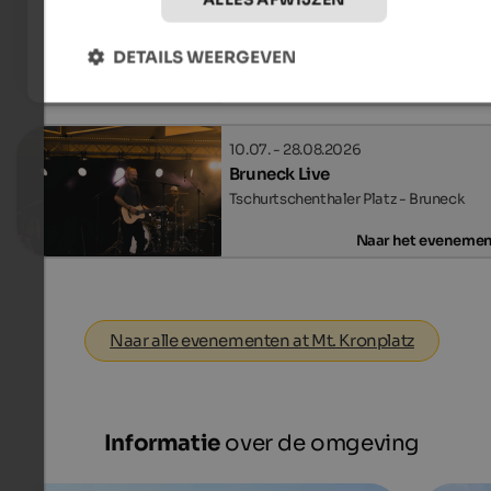
Kronplatz by Night
Mt. Kronplatz - Reischach
DETAILS WEERGEVEN
To the eve
10.07. - 28.08.2026
Bruneck Live
Tschurtschenthaler Platz - Bruneck
Naar het eveneme
Naar alle evenementen at Mt. Kronplatz
Informatie
over de omgeving