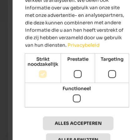
To the hotel
informatie over uw gebruik van onze site
met onze advertentie- en analysepartners,
die deze kunnen combineren met andere
informatie die u aan hen heeft verstrekt of
die zij hebben verzameld door uw gebruik
van hun diensten.
Privacybeleid
Strikt
Prestatie
Targeting
noodzakelijk
Tourismusverein Bruneck Kronplatz - Harald
Wisthaler
Functioneel
Evenementen
at Mt. Kronplatz
ALLES ACCEPTEREN
TOP E
Fr 17. Jul 2026
ALLES AFWIJZEN