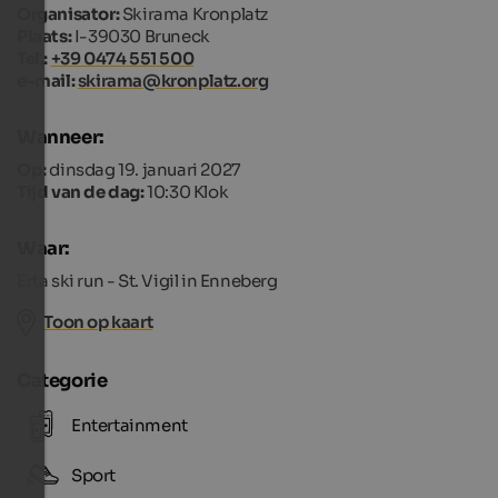
Organisator:
Skirama Kronplatz
Plaats:
I-39030 Bruneck
Tel.:
+39 0474 551 500
e-mail:
skirama@kronplatz.org
Wanneer:
Op:
dinsdag 19. januari 2027
Tijd van de dag:
10:30 Klok
Waar:
Erta ski run - St. Vigil in Enneberg
Toon op kaart
Categorie
Entertainment
Sport