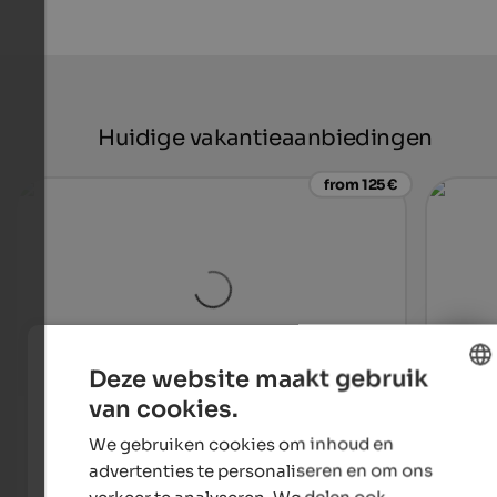
Huidige vakantieaanbiedingen
from 125 €
Deze website maakt gebruik
van cookies.
ENGLISH
Falkensteiner Hotel Antholz
Majes
We gebruiken cookies om inhoud en
Experience a romantic getaway for two in our hideaway,
Uniqu
DUTCH
far away from the hustle and bustle of everyday life.
event
advertenties te personaliseren en om ons
verkeer te analyseren. We delen ook