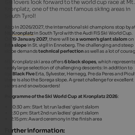
Ski lovers look forward to the world cup race at Mt.
Kronplatz, one of the most famous skiing areas in
South Tyrol!
Also in 2026/2027, the international ski champions stop by a
Mt. Kronplatz
in South Tyrol with the Audi FIS Ski World Cup.
On
19 January 2027
, there will be
a women’s giant slalom
on
Erta slope
in St. vigil in Enneberg. The challenging and steep
slope demands
technical perfection
as well as a lot of coura
Mt. Kronplatz ski area offers
6 black slopes
, which represents
rarely large selection of challenging descents: In addition to
the
Black Five
Erta, Sylvester, Hernegg, Pre da Peres and Picul
there is also the Sorega slope. A great challenge for excellent
skiers and snowboarders!
Programme of the Ski World Cup at Kronplatz 2026
:
10:30 am: Start 1st run ladies' giant slalom
1:30 pm: Start 2nd run ladies' giant slalom
2:15 pm: Award ceremony in the finish area
Further information: