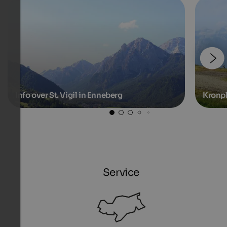
Info over St. Vigil in Enneberg
Kronpl
Service