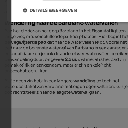
wordt ook verbeterd, waardoor een rustpauze bij de waterval
vooral wordt aanbevolen voor bezoekers die last hebben van
DETAILS WEERGEVEN
allergieën of astma
.
Wandeling naar de Barbiano watervallen
Aan het einde van het dorp Barbiano in het
Eisacktal
ligt een
lange weg met verschillende parkeerplaatsen. Hier begint he
bewegwijzerde pad
dat naar de watervallen leidt. Vooral het
pad naar de bovenste waterval van Barbiano is een aanrader 
en vanaf daar kun je ook de andere twee watervallen bereiken
De wandeling duurt ongeveer
2,5 uur
. Al met al is het pad vrij
gemakkelijk en aangenaam, maar er zijn enkele licht
onbeschutte stukken.
Als je geen zin hebt in een langere
wandeling
en toch het
waterspektakel van Barbiano met eigen ogen wilt zien, kun je
ook rechtstreeks naar de laagste waterval gaan.