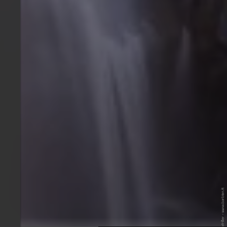
© Wolfgang Gafriller - www.barbian.it