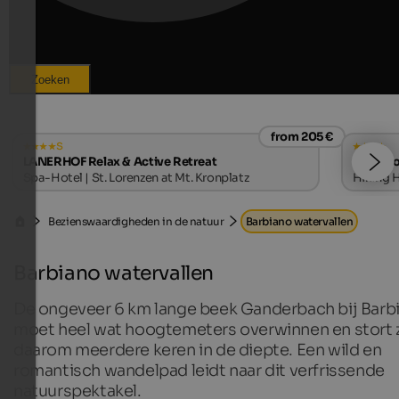
Zoeken
from 205 €
s
LANERHOF Relax & Active Retreat
Naturho
Spa-Hotel | St. Lorenzen at Mt. Kronplatz
Hiking H
Bezienswaardigheden in de natuur
Barbiano watervallen
Barbiano watervallen
De ongeveer 6 km lange beek Ganderbach bij Barb
moet heel wat hoogtemeters overwinnen en stort 
daarom meerdere keren in de diepte. Een wild en
romantisch wandelpad leidt naar dit verfrissende
natuurspektakel.