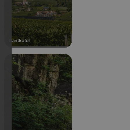
Gantkofel