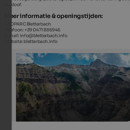
de kloof.
Meer informatie & openingstijden:
GEOPARC Bletterbach
Telefoon: +39 0471 886946
E-mail: info@bletterbach.info
Website: bletterbach.info
Weisshorn & Bletterbach gorge
In addition to the Bletterbach gorge itself, the panoram
summit of the Weisshorn is also a popular hiking desti
in the area.
Internet Consulting