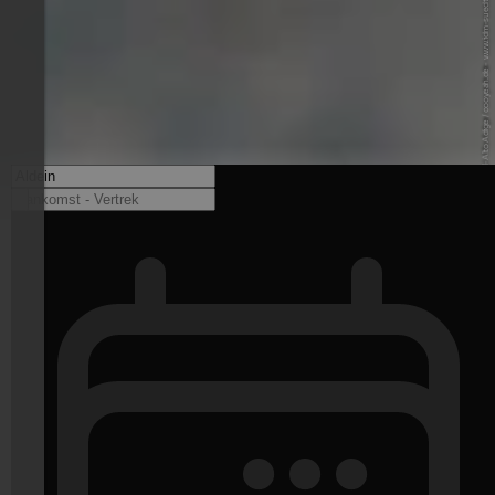
© IDM Südtirol-Alto Adige / oooyeah.de - www.idm-suedtirol.com