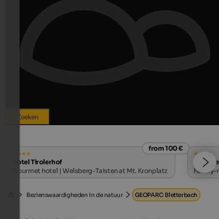
Zoeken
from 100 €
Hotel Tirolerhof
Hotel T
Gourmet hotel | Welsberg-Taisten at Mt. Kronplatz
Family-r
Bezienswaardigheden in de natuur
GEOPARC Bletterbach