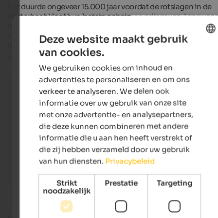
Het duurde ongeveer 15.000 jaar voordat de rotslagen in de
Bletterbachkloof hun laatste geheimen prijsgaven. Laag voor
laag heeft de Bletterbachstroom tonnen gesteente uitgeslete
waardoor een grote verscheidenheid aan rotssoorten,
Deze website maakt gebruik
fossielen
en
sporen van dinosaurussen
zichtbaar zijn
van cookies.
ENGLISH
geworden.
We gebruiken cookies om inhoud en
DUTCH
advertenties te personaliseren en om ons
Bletterbach gorge: Journey through the Earth's histor
A hike through the Bletterbach gorge provides an excit
verkeer te analyseren. We delen ook
insight into the structure of the Dolomites.
informatie over uw gebruik van onze site
met onze advertentie- en analysepartners,
Internet Consulting
die deze kunnen combineren met andere
informatie die u aan hen heeft verstrekt of
die zij hebben verzameld door uw gebruik
van hun diensten.
Privacybeleid
Strikt
Prestatie
Targeting
noodzakelijk