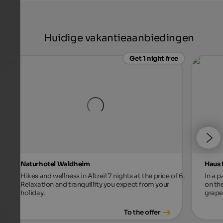
Huidige vakantieaanbiedingen
Get 1 night free
Naturhotel Waldheim
Haus 
Hikes and wellness in Altrei! 7 nights at the price of 6.
In a p
Relaxation and tranquillity you expect from your
on th
holiday.
grape
To the offer