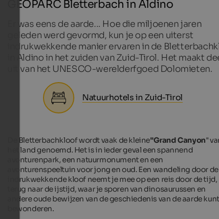
GEOPARC Bletterbach in Aldino
Er was eens de aarde... Hoe die miljoenen jaren
geleden werd gevormd, kun je op een uiterst
indrukwekkende manier ervaren in de Bletterbachk
in Aldino in het zuiden van Zuid-Tirol. Het maakt de
uit van het UNESCO-werelderfgoed Dolomieten.
Natuurhotels in Zuid-Tirol
De Bletterbachkloof wordt vaak de kleine
"Grand Canyon
" v
het land genoemd. Het is in ieder geval een spannend
avonturenpark, een natuurmonument en een
avonturenspeeltuin voor jong en oud. Een wandeling door de
indrukwekkende kloof neemt je mee op een reis door de tijd,
terug naar de ijstijd, waar je sporen van dinosaurussen en
andere oude bewijzen van de geschiedenis van de aarde kun
bewonderen.