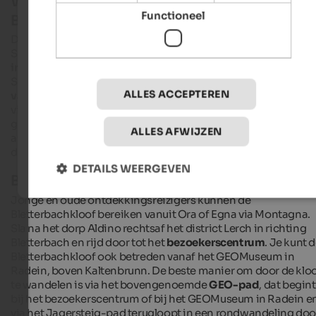
Wandeling door het werelderfgoed
Functioneel
Bletterbachkloof
De kloof zelf is ongeveer 400 meter dieper en 8 km lang.
Samen met het bezoekerscentrum in
Aldino
, het
GEOMuse
in Radein
en de legendarische toppen van de Weißhorn en
Schwarzhorn vormt het een
wandelparadijs met het karakt
ALLES ACCEPTEREN
van een ontdekkingsreiziger
. Wandelaars op het GEO-pad
vinden stenen van wel 250 miljoen jaar oud, dinosaurusspore
goed bewaarde afdrukken van plantendelen en mariene
ALLES AFWIJZEN
afzettingen in de vorm van schelpen, slakken en koppotigen
die lang geleden in de oerzeeën boven de
Dolomieten
leefde
DETAILS WEERGEVEN
Bereikbaarheid
Jonge en oude ontdekkingsreizigers kunnen de
Bletterbachkloof bereiken vanuit Ora of Egna via Montagna.
Sla na het dorp Aldino rechtsaf het district Lerch in richting
Bletterbach en rijd door tot het
bezoekerscentrum
. Je kunt 
Bletterbachkloof ook betreden vanaf het GEOMuseum in
Radein, boven Kaltenbrunn. De beste manier om door de klo
te wandelen is via het bovengenoemde
GEO-pad
, dat begint
bij het bezoekerscentrum of bij het GEOMuseum in Radein e
via het Jagersteig-pad terugloopt in een rondwandeling doo