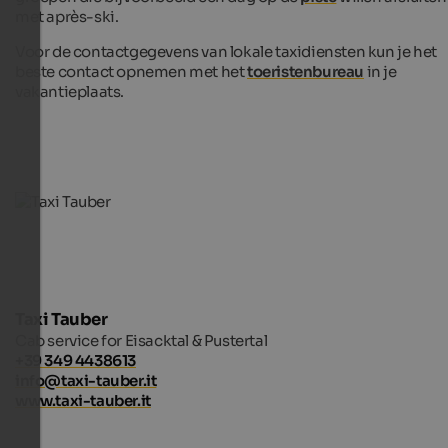
met après-ski.
Voor de contactgegevens van lokale taxidiensten kun je het
beste contact opnemen met het
toeristenbureau
in je
vakantieplaats.
Taxi Tauber
Cab service for Eisacktal & Pustertal
+39 349 4438613
info@taxi-tauber.it
www.taxi-tauber.it