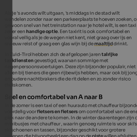
Als je 's avonds wilt uitgaan, 's middags in de stad wilt
wandelen zonder naar een parkeerplaats te hoeven zoeken, o
gewoon snel van het treinstation naar je hotel wilt, is een taxi
zeker een
handige optie
. Een taxirit is ook comfortabel en
vooral veilig als je de wegen niet kent, niet graag over ijs en
sneeuw reist of graag een glas wijn bij de
maaltijd
drinkt.
In Zuid-Tirol hebben zich de afgelopen jaren
talrijke
taxidiensten
gevestigd, waarvan sommige met
negenpersoonsvoertuigen. Deze zijn bijzonder populair, niet
alleen bij tieners die geen rijbewijs hebben, maar ook bij jon
en oudere nachtbrakers die de rit delen en zo zonder risico
thuiskomen.
Snel en comfortabel van A naar B
In de zomer is een taxi of een huurauto met chauffeur bijzond
voordelig voor
fietsers en fietsers
om comfortabel van de en
plek naar de andere te komen. In de winter daarentegen zijn 
minibusjes met chauffeur
, waarin genoeg ruimte is voor ski's
skischoenen en tassen
, bijzonder geschikt voor grotere
groepen die bijvoorbeeld een dag op de
piste
willen afsluiten