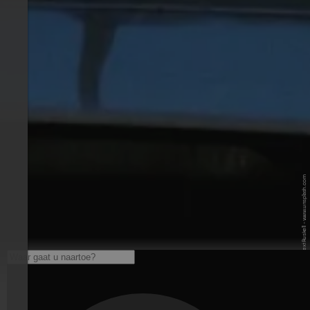
© Unsplash / Lexi Ruskell - www.unsplash.com