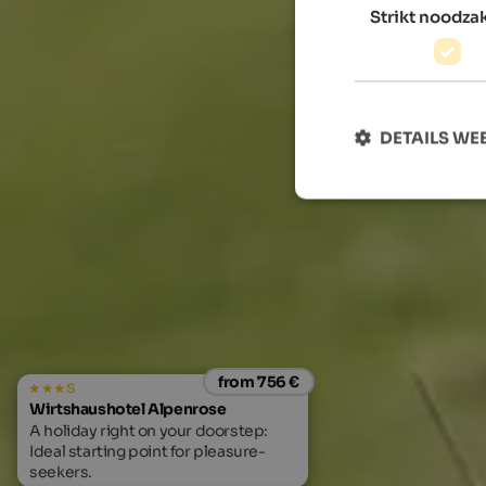
Strikt noodzak
DETAILS W
from 756 €
s
Wirtshaushotel Alpenrose
A holiday right on your doorstep:
Ideal starting point for pleasure-
seekers.