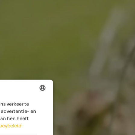
ns verkeer te
ENGLISH
 advertentie- en
DUTCH
aan hen heeft
vacybeleid