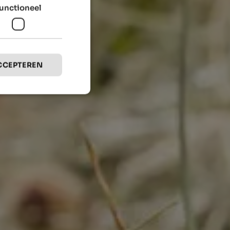
unctioneel
CCEPTEREN