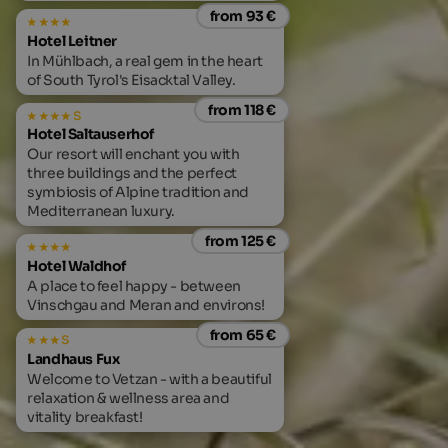
from 93 €
Hotel Leitner
In Mühlbach, a real gem in the heart
of South Tyrol's Eisacktal Valley.
from 118 €
s
Hotel Saltauserhof
Our resort will enchant you with
three buildings and the perfect
symbiosis of Alpine tradition and
Mediterranean luxury.
from 125 €
Hotel Waldhof
A place to feel happy - between
Vinschgau and Meran and environs!
from 65 €
s
Landhaus Fux
Welcome to Vetzan - with a beautiful
relaxation & wellness area and
vitality breakfast!