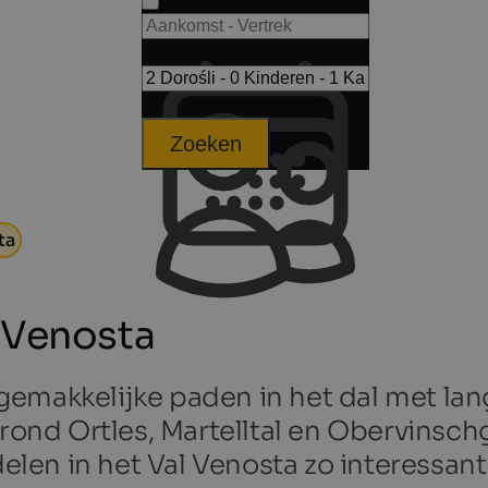
Zoeken
ta
 Venosta
emakkelijke paden in het dal met lang
nd Ortles, Martelltal en Obervinschg
n in het Val Venosta zo interessant. 