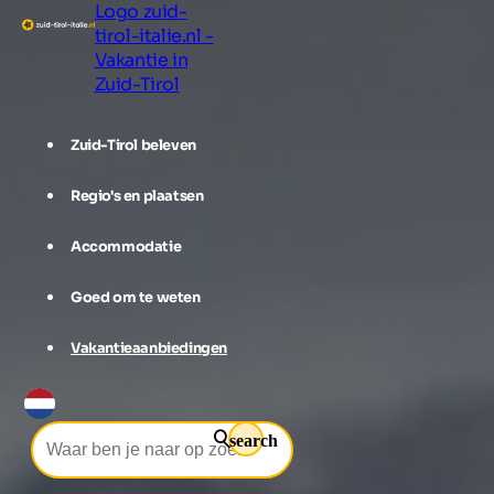
Logo zuid-
tirol-italie.nl -
Vakantie in
Zuid-Tirol
Zuid-Tirol beleven
Regio's en plaatsen
Accommodatie
Goed om te weten
Vakantieaanbiedingen
search