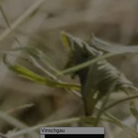
s
Granpanorama Hotel Sambe
Holiday with 54 kilometres D
the ideal place to explore Sou