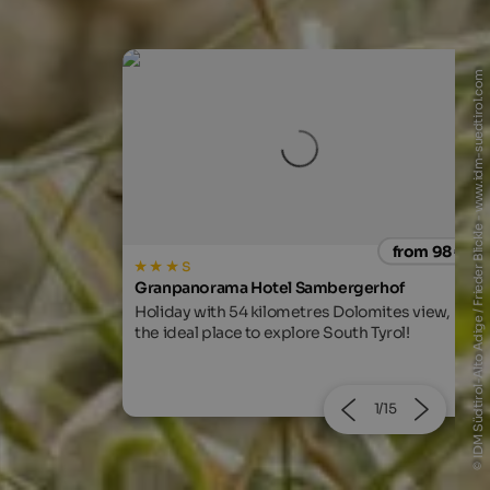
© IDM Südtirol-Alto Adige / Frieder Blickle - www.idm-suedtirol.com
from 98 €
from 205
s
rgerhof
LANERHOF Relax & Active Retreat
olomites view,
Relaxing spa retreats, exquisite cuisine, an
th Tyrol!
guided adventures in nature.
2/15