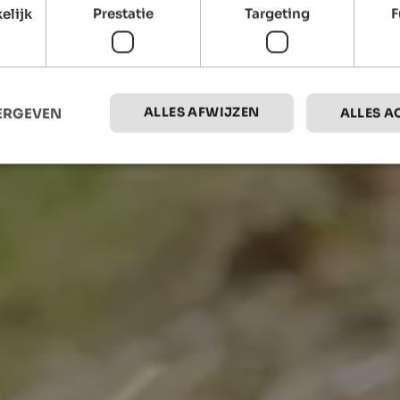
elijk
Prestatie
Targeting
F
ALLES AFWIJZEN
EERGEVEN
ALLES A