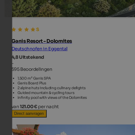
Ganis Resort - Dolomites
Deutschnofen in Eggental
4,8
Uitstekend
-
595 Beoordelingen
1,500 m² Ganis SPA
Ganis Board Plus
2 alpine huts including culinary delights
Guided mountain & cycling tours
Infinity pool with views of the Dolomites
van
121.00 €
per nacht
Direct aanvragen