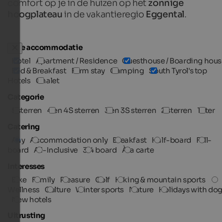
comfort op je in de huizen op het
zonnige
hoogplateau
in de vakantieregio
Eggental
.
Type accommodatie
Hotel
Apartment / Residence
Guesthouse / Boarding hous
Bed & Breakfast
Farm stay
Camping
South Tyrol's top
Hotels
Chalet
Categorie
5 sterren
4 en 4S sterren
3 en 3S sterren
2 sterren
1 ster
Catering
Any
Accommodation only
Breakfast
Half-board
Full-
board
All-Inclusive
3/4 board
À la carte
Interesses
Bike
Family
Pleasure
Golf
Hiking & mountain sports
Wellness
Culture
Winter sports
Nature
Holidays with do
New hotels
Uitrusting