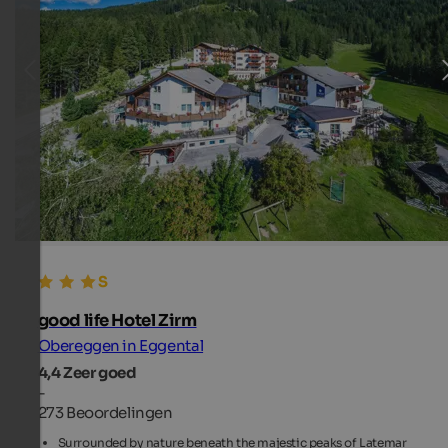
good life Hotel Zirm
Obereggen in Eggental
4,4
Zeer goed
-
273 Beoordelingen
Surrounded by nature beneath the majestic peaks of Latemar