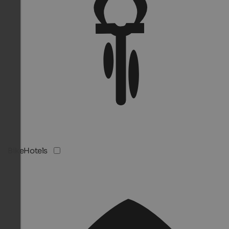
BikeHotels