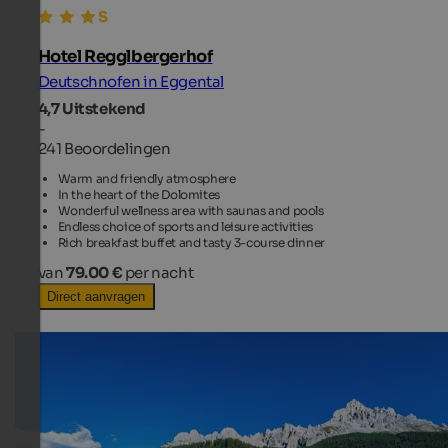
Hotel Regglbergerhof
Deutschnofen in Eggental
4,7
Uitstekend
-
241 Beoordelingen
Warm and friendly atmosphere
In the heart of the Dolomites
Wonderful wellness area with saunas and pools
Endless choice of sports and leisure activities
Rich breakfast buffet and tasty 3-course dinner
van
79.00 €
per nacht
Direct aanvragen