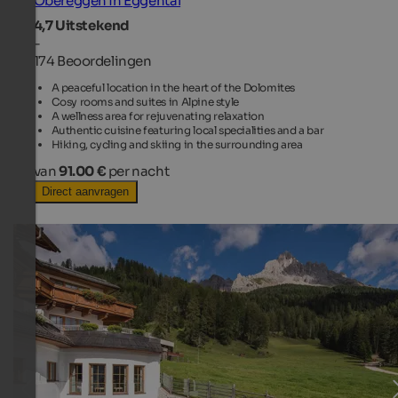
Obereggen in Eggental
4,7
Uitstekend
-
174 Beoordelingen
A peaceful location in the heart of the Dolomites
Cosy rooms and suites in Alpine style
A wellness area for rejuvenating relaxation
Authentic cuisine featuring local specialities and a bar
Hiking, cycling and skiing in the surrounding area
van
91.00 €
per nacht
Direct aanvragen
TOP HOTEL