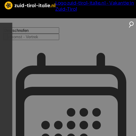
Logo zuid-tirol-italie.nl - Vakantie in
Zuid-Tirol