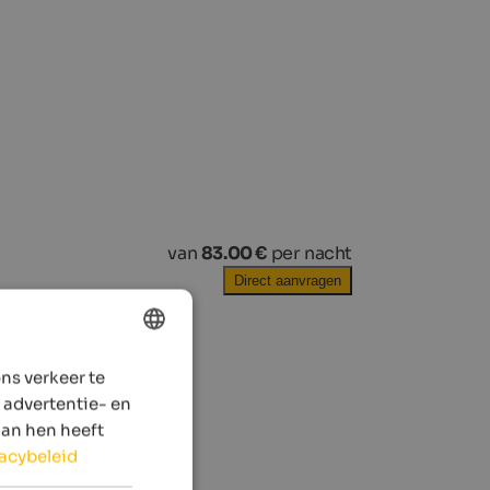
van
83.00 €
per nacht
Direct aanvragen
ns verkeer te
ENGLISH
 advertentie- en
DUTCH
aan hen heeft
vacybeleid