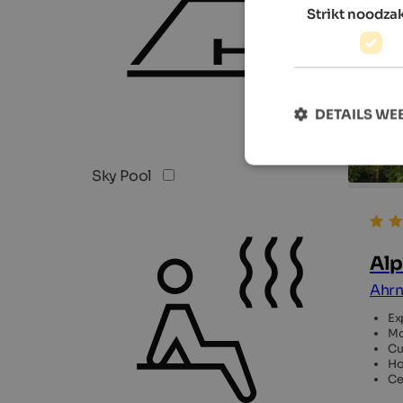
Strikt noodzak
DETAILS W
Sky Pool
Alp
Ahrn
Ex
Mo
Cu
Ho
Ce