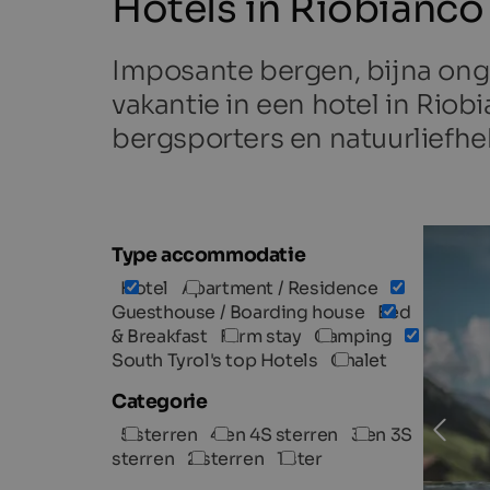
Hotels in Riobianco
Imposante bergen, bijna onge
vakantie in een hotel in Rio
bergsporters en natuurliefhe
TOP H
Type accommodatie
Hotel
Apartment / Residence
Guesthouse / Boarding house
Bed
& Breakfast
Farm stay
Camping
South Tyrol's top Hotels
Chalet
Categorie
5 sterren
4 en 4S sterren
3 en 3S
sterren
2 sterren
1 ster