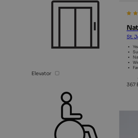
Nat
St. 
Ye
Su
Na
We
Fa
Elevator
367 