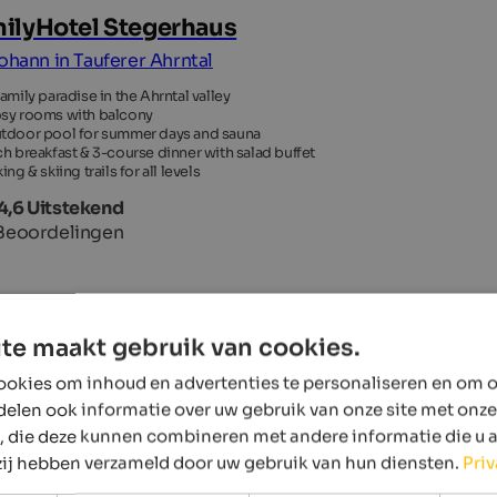
ilyHotel Stegerhaus
Johann in Tauferer Ahrntal
family paradise in the Ahrntal valley
sy rooms with balcony
tdoor pool for summer days and sauna
ch breakfast & 3-course dinner with salad buffet
ing & skiing trails for all levels
4,6 Uitstekend
Beoordelingen
te maakt gebruik van cookies.
okies om inhoud en advertenties te personaliseren en om o
delen ook informatie over uw gebruik van onze site met onze
, die deze kunnen combineren met andere informatie die u 
 zij hebben verzameld door uw gebruik van hun diensten.
Pri