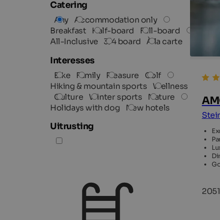
Catering
Any
Accommodation only
Breakfast
Half-board
Full-board
All-Inclusive
3/4 board
À la carte
Interesses
Bike
Family
Pleasure
Golf
Hiking & mountain sports
Wellness
Culture
Winter sports
Nature
AMO
Holidays with dog
New hotels
Stei
Uitrusting
Ex
Pa
Lu
Dir
Go
2051