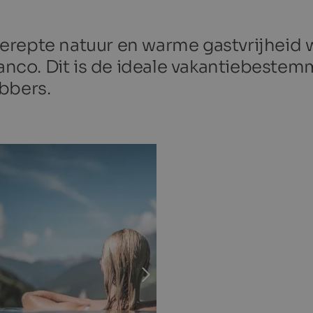
repte natuur en warme gastvrijheid w
bianco. Dit is de ideale vakantiebeste
bbers.
OTEL