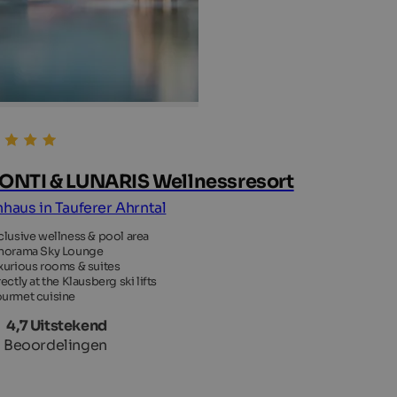
NTI & LUNARIS Wellnessresort
nhaus in Tauferer Ahrntal
clusive wellness & pool area
norama Sky Lounge
xurious rooms & suites
ectly at the Klausberg ski lifts
urmet cuisine
4,7 Uitstekend
 Beoordelingen