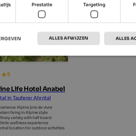
elijk
Prestatie
Targeting
F
ALLES AFWIJZEN
EERGEVEN
ALLES A
ine Life Hotel Anabel
tal in Tauferer Ahrntal
perience Alpine joie de vivre
dern living in Alpine style
linary variety with half board
listic wellness experience
ntral location for outdoor activities