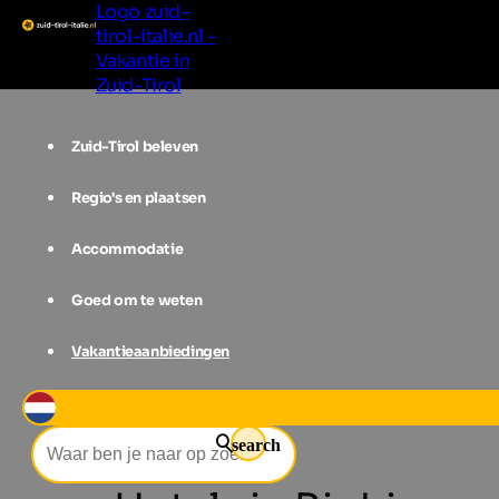
Logo zuid-
tirol-italie.nl -
Vakantie in
Zuid-Tirol
Zuid-Tirol beleven
Regio's en plaatsen
Accommodatie
Goed om te weten
Vakantieaanbiedingen
Accommodatie
Tauferer Ahrntal
search