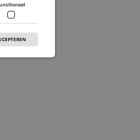
unctioneel
CCEPTEREN