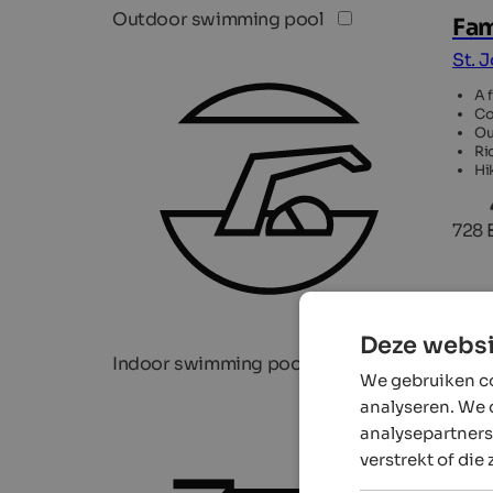
Outdoor swimming pool
Fam
St. 
A 
Co
Ou
Ri
Hik
728 
Deze websi
Indoor swimming pool
We gebruiken co
analyseren. We 
analysepartners
verstrekt of die