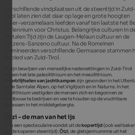
Verschillende vindplaatsen uit de steentijd in Zuid
Tirol laten zien dat daar op lage en grote hoogten
jager-verzamelaars leefden vanaf ten laatste het 8
millennium voor Christus. Belangrijke culturen in d
Metalen Tijd zijn de Laugen-Melaun cultuur en de
Fritzens-Sanzeno cultuur. Na de Romeinen
domineerden verschillende Germaanse stammen 
gebied van Zuid-Tirol.
Er zijn bewijzen van menselijke nederzettingen in Zuid-Tirol
tussen het late paleolithicum en het mesolithicum.
Overblijfselen van jachtkampen
zijn gevonden in het Ultenta
in de Sarntaler Alpen, op het Vigiljoch en in Naturns. In het
neolithicum vestigden de mensen zich en begonnen ze
landbouw te bedrijven en vee te houden op de vruchtbare
terrassen in het middelgebergte.
Ötzi - de man van het ijs
Er is een spectaculaire vondst uit de
kopertijd
(ook wel beke
als de koperen steentijd):
Ötzi
, de gletsjermummie uit het