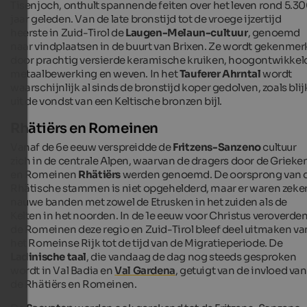
Tisenjoch, onthult spannende feiten over het leven rond 5.3
jaar geleden. Van de late bronstijd tot de vroege ijzertijd
heerste in Zuid-Tirol de
Laugen-Melaun-cultuur
, genoemd
naar vindplaatsen in de buurt van Brixen. Ze wordt gekenmer
door prachtig versierde keramische kruiken, hoogontwikkel
metaalbewerking en weven. In het
Tauferer Ahrntal
wordt
waarschijnlijk al sinds de bronstijd koper gedolven, zoals blij
uit de vondst van een Keltische bronzen bijl.
Rhätiërs en Romeinen
Vanaf de 6e eeuw verspreidde de
Fritzens-Sanzeno
cultuur
zich in de centrale Alpen, waarvan de dragers door de Grieke
en Romeinen
Rhätiërs
werden genoemd. De oorsprong van 
Rhätische stammen is niet opgehelderd, maar er waren zeke
nauwe banden met zowel de Etrusken in het zuiden als de
Kelten in het noorden. In de 1e eeuw voor Christus veroverde
de Romeinen deze regio en Zuid-Tirol bleef deel uitmaken va
het Romeinse Rijk tot de tijd van de Migratieperiode. De
Ladinische taal
, die vandaag de dag nog steeds gesproken
wordt in Val Badia en
Val Gardena
, getuigt van de invloed van
de Rhätiërs en Romeinen.