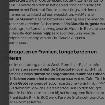
De
Saevaten
worden ook gerekend tot de Fritzens-Sanzeno
cultuur. Ze vestigden zich in het gebied rond het huidige
St.
Lorenzen
in het Pustertal. Deze nederzetting werd door de
Romeinen ontwikkeld tot een wegstation. Het
Mansio
Sebatum Museum
neemt bezoekers mee op een spannende
reis naar het verleden. De beroemde
Via Claudia Augusta
wa
een belangrijke Romeinse weg over de Alpen. In Rabland is e
waardevolle
Romeinse mijlpaal
gevonden, waarvan de
inscriptie het verloop van de Via Claudia Augusta
documenteert.
Ostrogoten en Franken, Longobarden en
Beieren
Na de ineenstorting van het West-Romeinse Rijk in de 5e
eeuw heersten aanvankelijk de
Ostrogoten
over Zuid-Tirol.
Vanaf de 6e eeuw
rukten
de
Longobarden vanuit het zuiden
en de
Beieren vanuit het noorden
op
naar wat nu Zuid-Tirol i
Karel de Grote
veroverde het Lombardische koninkrijk in 774
In 788 dwong hij ook de Beierse hertog Tassilo zich terug te
trekken in het klooster en nam hij het hertogdom Beieren op 
het Frankische Rijk. In 800 werd Karel de Grote gekroond tot
Heilige Roomse Keizer.