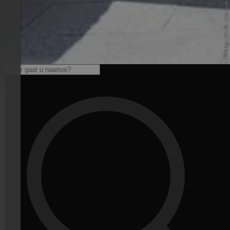
© IDM Südtirol-Alto Adige / Alex Filz - www.idm-suedtirol.com