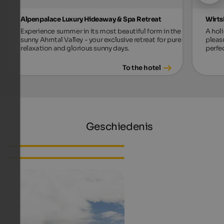
Alpenpalace Luxury Hideaway & Spa Retreat
Wirts
Experience summer in its most beautiful form in the
A holi
sunny Ahrntal Valley - your exclusive retreat for pure
pleas
relaxation and glorious sunny days.
perfec
To the hotel
Geschiedenis
Oorsprong van Tirol
Zuid-Tirol als deel van Italië