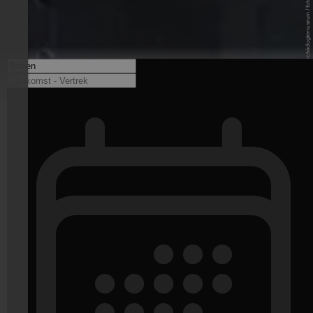
© Südtiroler Archäologiemuseum / foto-dpi.com - www.iceman.it