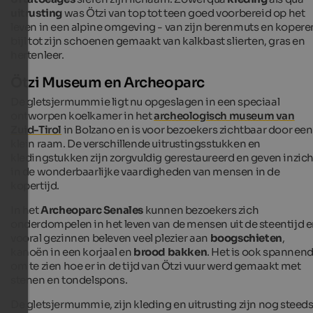
uitrusting
was Ötzi van top tot teen goed voorbereid op het
leven in een alpine omgeving - van zijn berenmuts en kopere
bijl tot zijn schoenen gemaakt van kalkbast slierten, gras en
hertenleer.
Ötzi Museum en Archeoparc
De gletsjermummie ligt nu opgeslagen in een speciaal
ontworpen koelkamer in het
archeologisch museum van
Zuid-Tirol
in Bolzano en is voor bezoekers zichtbaar door een
klein raam. De verschillende uitrustingsstukken en
kledingstukken zijn zorgvuldig gerestaureerd en geven inzich
in de wonderbaarlijke vaardigheden van mensen in de
kopertijd.
In het
Archeoparc Senales
kunnen bezoekers zich
onderdompelen in het leven van de mensen uit de steentijd 
vooral gezinnen beleven veel plezier aan
boogschieten
,
kanoën in een korjaal en
brood bakken
. Het is ook spannen
om te zien hoe er in de tijd van Ötzi vuur werd gemaakt met
stenen en tondelspons.
De gletsjermummie, zijn kleding en uitrusting zijn nog steed