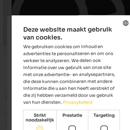
Deze website maakt gebruik
van cookies.
ENGLISH
We gebruiken cookies om inhoud en
DUTCH
Zoeken
advertenties te personaliseren en om ons
verkeer te analyseren. We delen ook
informatie over uw gebruik van onze site
from 127 €
s
met onze advertentie- en analysepartners,
Hotel Am Wolfsgrubenersee
LANERHO
die deze kunnen combineren met andere
Lake with private beach | Ritten in Bozen and environs
Spa-Hote
informatie die u aan hen heeft verstrekt of
die zij hebben verzameld door uw gebruik
Bekende personen
Ötzi
van hun diensten.
Privacybeleid
Iceman Ötzi
Strikt
Prestatie
Targeting
noodzakelijk
Een toevallige ontdekking tijdens een bergwandel