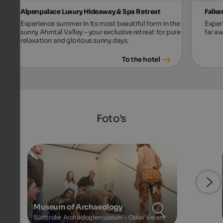
Alpenpalace Luxury Hideaway & Spa Retreat
Falke
Experience summer in its most beautiful form in the
Exper
sunny Ahrntal Valley - your exclusive retreat for pure
far aw
relaxation and glorious sunny days.
To the hotel
Foto's
Museum of Archaeology
Südtiroler Archäologiemuseum - Oskar Verant