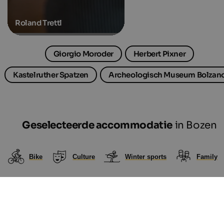
Roland Trettl
Giorgio Moroder
Herbert Pixner
Kastelruther Spatzen
Archeologisch Museum Bolzan
Geselecteerde accommodatie
in Bozen
Bike
Culture
Winter sports
Family