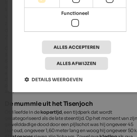
in de Ötztaler Alpen bleek een archeologische
sensatie: de beroemde Ötzi werd in de Kopertijd
Functioneel
vermoord, lag vervolgens 5.300 jaar in het ijs en w
zo bewaard als een gletsjermummie. Tegenwoordig
de Iceman te zien in het Archeologiemuseum van
Zuid-Tirol in Bolzano.
ALLES ACCEPTEREN
Ötzi werd in 1991 gevonden door het Duitse echtpaar Simon 
3.210 meter hoogte op het
Tisenjoch
, een depressie in de
Schnalser bergkam tussen Finailspitze en
Similaun
. Door de
ALLES AFWIJZEN
ongewoon hete zomer was het ijs in de rotsachtige holte
aanzienlijk ontdooid, waardoor een deel van de mummie
zichtbaar werd. Vandaag de dag geeft een grote stenen
DETAILS WEERGEVEN
piramide vlakbij de holte in de rots de locatie van de vondst
aan.
De mummie uit het Tisenjoch
Ötzi leefde in de
kopertijd
, een tijdperk dat wordt
gecategoriseerd als de late steentijd. Op het moment van zij
gewelddadige dood door een pijlschot was hij ongeveer 45
jaar oud, ongeveer 1,60 meter lang en woog hij ongeveer 50 k
61
tatoeages
sieren zijn lichaam. Zowel qua
kleding
als qua