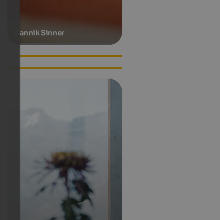
Jannik Sinner
Lilli Gruber
Luis Trenker