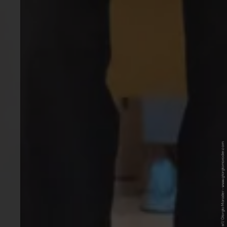
© Laboratorio Studio srl / Giorgio Moroder - www.giorgiomoroder.com