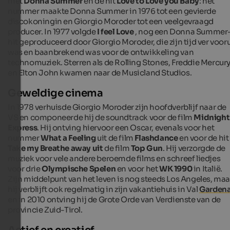
met
Donna Summer
en de hit
Love to Love you Baby
: het
nummer maakte Donna Summer in 1976 tot een gevierde
discokoningin en Giorgio Moroder tot een veelgevraagd
producer. In 1977 volgde
I feel Love
, nog een Donna Summer
hit geproduceerd door Giorgio Moroder, die zijn tijd ver vooru
was en baanbrekend was voor de ontwikkeling van
technomuziek. Sterren als de Rolling Stones, Freddie Mercur
en Elton John kwamen naar de Musicland Studios.
Geweldige cinema
In 1978 verhuisde Giorgio Moroder zijn hoofdverblijf naar de
VS en componeerde hij de soundtrack voor de film
Midnight
Express
. Hij ontving hiervoor een Oscar, evenals voor het
nummer
What a Feeling
uit de film
Flashdance
en voor de hit
Take my Breathe away uit
de film
Top Gun
.
Hij verzorgde de
muziek voor vele andere beroemde films en schreef liedjes
voor drie
Olympische Spelen
en voor het
WK 1990
in Italië.
Zijn middelpunt van het leven is nog steeds Los Angeles, maa
hij verblijft ook regelmatig in zijn vakantiehuis in Val
Garden
en in 2010 ontving hij de Grote Orde van Verdienste van de
provincie Zuid-Tirol.