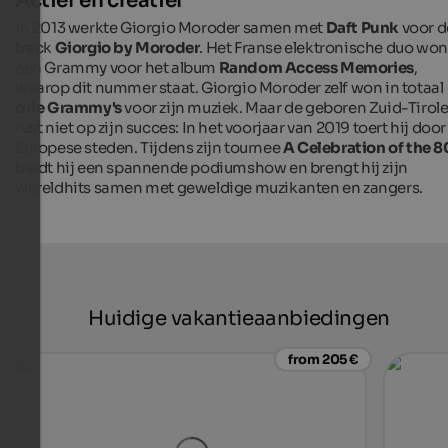
Actief en creatief
In 2013 werkte Giorgio Moroder samen met
Daft Punk
voor d
track
Giorgio by Moroder
. Het Franse elektronische duo won
een Grammy voor het album
Random Access Memories
,
waarop dit nummer staat. Giorgio Moroder zelf won in totaal
drie Grammy's
voor zijn muziek. Maar de geboren Zuid-Tirole
rust niet op zijn succes: In het voorjaar van 2019 toert hij door
Europese steden. Tijdens zijn tournee
A Celebration of the 8
biedt hij een spannende podiumshow en brengt hij zijn
wereldhits samen met geweldige muzikanten en zangers.
Huidige vakantieaanbiedingen
from 205 €