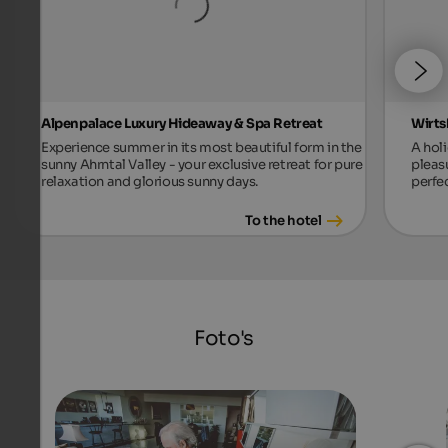
Alpenpalace Luxury Hideaway & Spa Retreat
Wirts
Experience summer in its most beautiful form in the
A holi
sunny Ahrntal Valley - your exclusive retreat for pure
pleas
relaxation and glorious sunny days.
perfec
To the hotel
Foto's