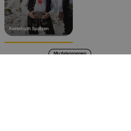
Kastelruth Spatzen
TV-serie "Un passo dal cielo
Muziekgroepen
Geselecteerde accommodatie
in South Tyr