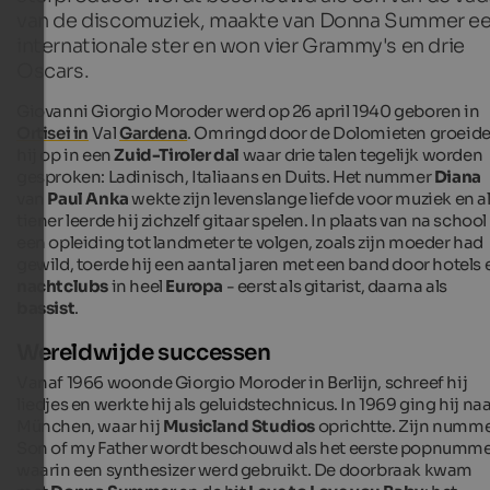
van de discomuziek, maakte van Donna Summer e
internationale ster en won vier Grammy's en drie
Oscars.
Giovanni Giorgio Moroder werd op 26 april 1940 geboren in
Ortisei in
Val
Gardena
. Omringd door de Dolomieten groeid
hij op in een
Zuid-Tiroler dal
waar drie talen tegelijk worden
gesproken: Ladinisch, Italiaans en Duits. Het nummer
Diana
van
Paul Anka
wekte zijn levenslange liefde voor muziek en a
tiener leerde hij zichzelf gitaar spelen. In plaats van na school
een opleiding tot landmeter te volgen, zoals zijn moeder had
gewild, toerde hij een aantal jaren met een band door hotels 
nachtclubs
in heel
Europa
- eerst als gitarist, daarna als
bassist
.
Wereldwijde successen
Vanaf 1966 woonde Giorgio Moroder in Berlijn, schreef hij
liedjes en werkte hij als geluidstechnicus. In 1969 ging hij na
München, waar hij
Musicland Studios
oprichtte. Zijn numm
Son of my Father
wordt beschouwd als het eerste popnumm
waarin een synthesizer werd gebruikt. De doorbraak kwam