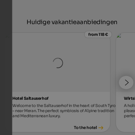
Huidige vakantieaanbiedingen
from 118 €
Hotel Saltauserhof
Wirts
Welcome to the Saltauserhof in the heart of South Tyrol
A holi
– near Meran. The perfect symbiosis of Alpine tradition
pleas
and Mediterranean luxury.
perfec
To the hotel