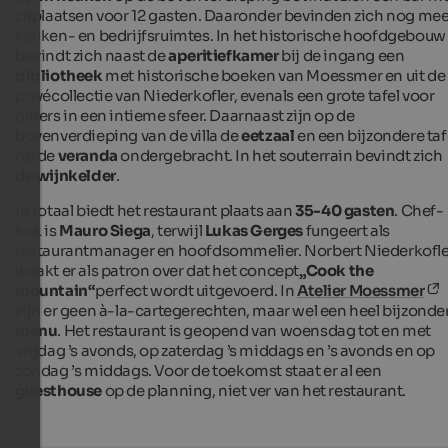
zitplaatsen voor 12 gasten. Daaronder bevinden zich nog mee
keuken- en bedrijfsruimtes. In het historische hoofdgebouw
bevindt zich naast de
aperitiefkamer
bij de ingang een
bibliotheek
met historische boeken van Moessmer en uit de
privécollectie van Niederkofler, evenals een grote tafel voor
diners in een intieme sfeer. Daarnaast zijn op de
bovenverdieping van de villa de
eetzaal
en een bijzondere taf
op de
veranda
ondergebracht. In het souterrain bevindt zich
de
wijnkelder
.
In totaal biedt het restaurant plaats aan
35-40 gasten
. Chef-
kok is
Mauro Siega
, terwijl
Lukas Gerges
fungeert als
restaurantmanager en hoofdsommelier. Norbert Niederkofle
waakt er als patron over dat het concept
„Cook the
mountain“
perfect wordt uitgevoerd. In
Atelier Moessmer
zijn er geen à-la-cartegerechten, maar wel een heel bijzonde
menu
. Het restaurant is geopend van woensdag tot en met
vrijdag ’s avonds, op zaterdag ’s middags en ’s avonds en op
zondag ’s middags. Voor de toekomst staat er al een
guesthouse
op de planning, niet ver van het restaurant.