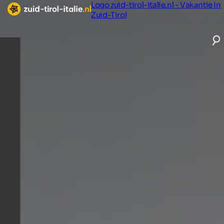
Logo zuid-tirol-italie.nl - Vakantie in
Zuid-Tirol