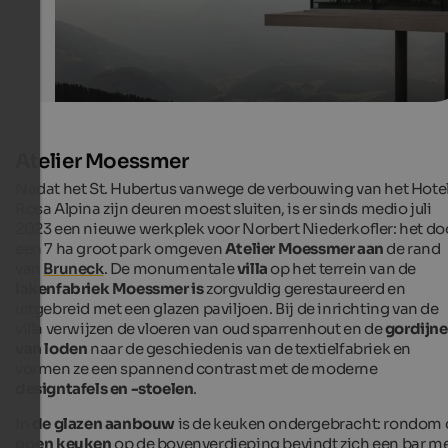
Atelier Moessmer
Nadat het St. Hubertus vanwege de verbouwing van het Hote
Rosa Alpina zijn deuren moest sluiten, is er sinds medio juli
2023 een nieuwe werkplek voor Norbert Niederkofler: het do
een 7 ha groot park omgeven
Atelier Moessmer aan
de rand
van
Bruneck
. De monumentale
villa
op het terrein van de
lakenfabriek Moessmer is
zorgvuldig gerestaureerd en
uitgebreid met een glazen paviljoen. Bij de inrichting van de
villa verwijzen de vloeren van oud sparrenhout en de
gordijn
van loden
naar de geschiedenis van de textielfabriek en
vormen ze een spannend contrast met de moderne
designtafels en -stoelen
.
In
de glazen aanbouw
is de keuken ondergebracht: rondom 
open keuken
op de bovenverdieping bevindt zich een bar m