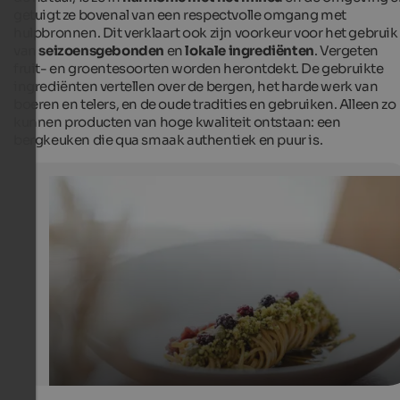
getuigt ze bovenal van een respectvolle omgang met
hulpbronnen. Dit verklaart ook zijn voorkeur voor het gebruik
van
seizoensgebonden
en
lokale ingrediënten
. Vergeten
fruit- en groentesoorten worden herontdekt. De gebruikte
ingrediënten vertellen over de bergen, het harde werk van
boeren en telers, en de oude tradities en gebruiken. Alleen zo
kunnen producten van hoge kwaliteit ontstaan: een
bergkeuken die qua smaak authentiek en puur is.
Felicetti pasta with venison tartare
Felicetti pasta with venison tartare served at the AlpiN
Space & Restaurant at Kronplatz
AlpiNN Food Space & Restaurant - Alex Moling