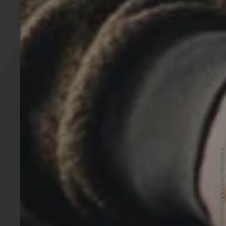
© Alex Moling - AlpiNN Food Space & Restaurant - https://alpinn.it