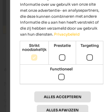
informatie over uw gebruik van onze site
met onze advertentie- en analysepartners,
die deze kunnen combineren met andere
informatie die u aan hen heeft verstrekt of
die zij hebben verzameld door uw gebruik
Zoeken
van hun diensten.
Privacybeleid
Strikt
Prestatie
Targeting
from 65 €
s
noodzakelijk
Landhaus Fux
Alpwell
Residence | Schlanders in the Vinschgau
Wellness
Functioneel
Bekende personen
Norbert Niederkofler
Norbert Niederkofler
De gerenommeerde chef-kok met Michelinster
ALLES ACCEPTEREN
groeide op in Lutago in het Ahrntal, een klein dorpj
midden in de natuur en het Alpenlandschap.
ALLES AFWIJZEN