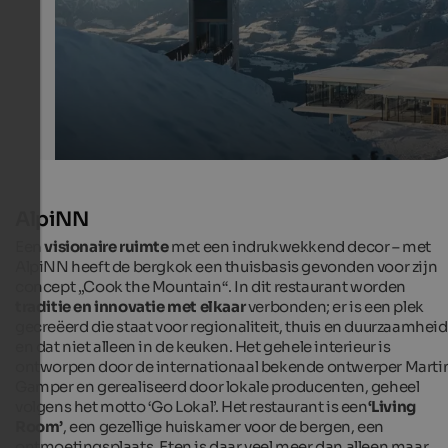
AlpiNN Food Space & Restaurant - Alex Moling
AlpiNN
Een
visionaire ruimte
met een indrukwekkend decor – met
AlpiNN heeft de bergkok een thuisbasis gevonden voor zijn
concept „Cook the Mountain“. In dit restaurant worden
traditie en innovatie met elkaar
verbonden; er is een plek
gecreëerd die staat voor regionaliteit, thuis en duurzaamheid
en dat niet alleen in de keuken. Het gehele interieur is
ontworpen door de internationaal bekende ontwerper Marti
Gamper en gerealiseerd door lokale producenten, geheel
volgens het motto ‘Go Lokal’. Het restaurant is een
‘Living
Room’
, een gezellige huiskamer voor de bergen, een
ontmoetingsplaats. Eten is daar veel meer dan alleen maar