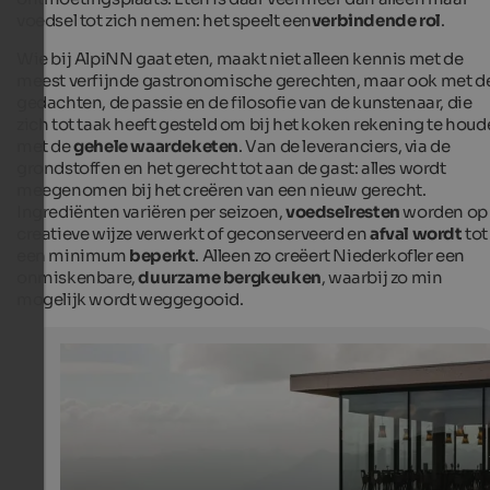
voedsel tot zich nemen: het speelt een
verbindende rol
.
Wie bij AlpiNN gaat eten, maakt niet alleen kennis met de
meest verfijnde gastronomische gerechten, maar ook met d
gedachten, de passie en de filosofie van de kunstenaar, die
zich tot taak heeft gesteld om bij het koken rekening te hou
met de
gehele waardeketen
. Van de leveranciers, via de
grondstoffen en het gerecht tot aan de gast: alles wordt
meegenomen bij het creëren van een nieuw gerecht.
Ingrediënten variëren per seizoen,
voedselresten
worden op
creatieve wijze verwerkt of geconserveerd en
afval
wordt
tot
een minimum
beperkt
. Alleen zo creëert Niederkofler een
onmiskenbare,
duurzame bergkeuken
, waarbij zo min
mogelijk wordt weggegooid.
Building AlpiNN
Building AlpiNN Food Space & Restaurant at Kronplatz
AlpiNN Food Space & Restaurant - Alex Moling