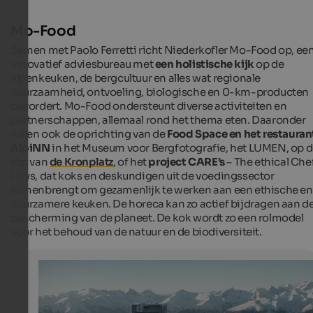
Mo-Food
Samen met Paolo Ferretti richt Niederkofler Mo-Food op, ee
innovatief adviesbureau met
een holistische kijk
op de
alpenkeuken, de bergcultuur en alles wat regionale
duurzaamheid, ontvoeling, biologische en 0-km-producten
bevordert. Mo-Food ondersteunt diverse activiteiten en
partnerschappen, allemaal rond het thema eten. Daaronder
vallen ook de oprichting van de
Food Space en het restauran
AlpiNN
in het Museum voor Bergfotografie, het LUMEN, op 
top van
de Kronplatz
, of het
project CARE’s
– The ethical Che
Days, dat koks en deskundigen uit de voedingssector
samenbrengt om gezamenlijk te werken aan een ethische en
duurzamere keuken. De horeca kan zo actief bijdragen aan d
bescherming van de planeet. De kok wordt zo een rolmodel
voor het behoud van de natuur en de biodiversiteit.
Panoramic view from the AlpiNN
Panoramic view from the AlpiNN Food Space & Restaur
Kronplatz