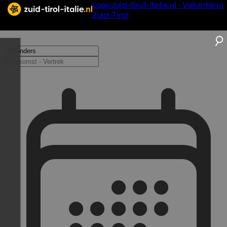
Logo zuid-tirol-italie.nl - Vakantie in
Zuid-Tirol