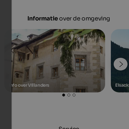
Informatie
over de omgeving
Info over Villanders
Eisack