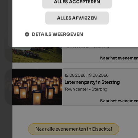
ALLES ACCEPTEREN
Evenementen
in Eisacktal
ALLES AFWIJZEN
09.08.2026, 12.08.2026, …
DETAILS WEERGEVEN
Sunrise concerts on the Rosskop
Mt. Rosskopf - Sterzing
Naar het eveneme
12.08.2026, 19.08.2026
Laternenparty in Sterzing
Town center - Sterzing
Naar het eveneme
Naar alle evenementen in Eisacktal