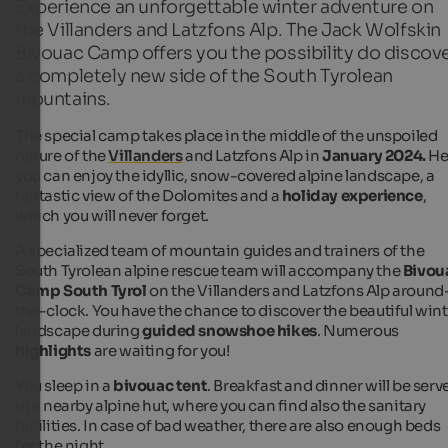
Experience an unforgettable winter adventure on
the Villanders and Latzfons Alp. The Jack Wolfskin
Bivouac Camp offers you the possibility do discov
a completely new side of the South Tyrolean
mountains.
The special camp takes place in the middle of the unspoiled
nature of the
Villanders
and Latzfons Alp in
January 2024.
He
you can enjoy the idyllic, snow-covered alpine landscape, a
fantastic view of the Dolomites and a
holiday experience
,
which you will never forget.
A specialized team of mountain guides and trainers of the
South Tyrolean alpine rescue team will accompany the
Bivou
Camp South Tyrol
on the Villanders and Latzfons Alp around
the-clock. You have the chance to discover the beautiful wint
landscape during
guided snowshoe hikes
. Numerous
highlights
are waiting for you!
You sleep in a
bivouac tent
. Breakfast and dinner will be serv
in a nearby alpine hut, where you can find also the sanitary
facilities. In case of bad weather, there are also enough beds
for the night.