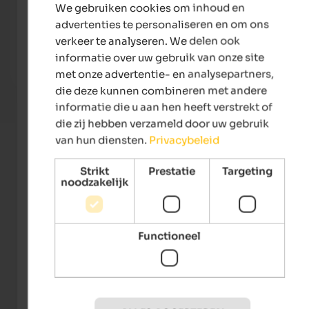
We gebruiken cookies om inhoud en
DUTCH
Weingut & Genusshotel Spitalerhof
Steie
advertenties te personaliseren en om ons
Unique hotel with vineyard & distillery – for wine lovers,
Feed a
verkeer te analyseren. We delen ook
gourmets and true connoisseurs.
unforg
informatie over uw gebruik van onze site
met onze advertentie- en analysepartners,
To the hotel
die deze kunnen combineren met andere
informatie die u aan hen heeft verstrekt of
die zij hebben verzameld door uw gebruik
van hun diensten.
Privacybeleid
Strikt
Prestatie
Targeting
noodzakelijk
Functioneel
Tourismusverein Villanders - Wolfgang Gafriller