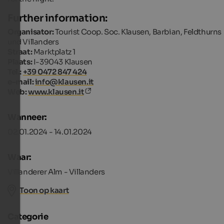
Further information:
Organisator:
Tourist Coop. Soc. Klausen, Barbian, Feldthurns
und Villanders
Straat:
Marktplatz 1
Plaats:
I-39043 Klausen
Tel.:
+39 0472 847 424
e-mail:
info@klausen.it
Web:
www.klausen.it
Wanneer:
02.01.2024 - 14.01.2024
Waar:
Villanderer Alm - Villanders
Toon op kaart
Categorie