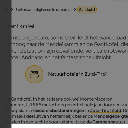
Bezienswaardigheden in de natuur
Gantkofel
Gantkofel
Soms aangenaam, soms steil, leidt het wandelpad
omhoog naar de Mendelkamm en de Gantkofel, di
bekend staat om zijn opvallende, verticale rotswa
achter Andriano en het fantastische uitzicht.
Natuurhotels in Zuid-Tirol
De Gantkofel, in het Italiaans ook wel Monte Macaion
genoemd, is 1.866 meter hoog en is het hele jaar door een va
de populairste
excursiebestemmingen
in
Zuid-Tirol Zuid
. D
top maakt deel uit van het tamelijk bekende
Mendelgebergte
dat zich in een zachte boog uitstrekt van
de Gampenpas
ten
zuiden van Merano tot Roen boven het wijndorp