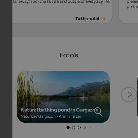
far away from the hustle and bustle of everyday life.
pleas
perfec
To the hotel
Foto's
Natural bathing pond in Gargazon
Naturbad Gargazon - Armin Terzer