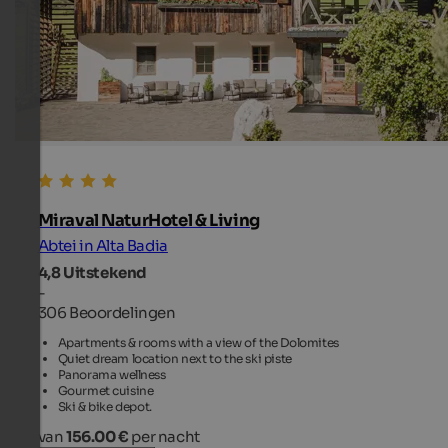
Miraval NaturHotel & Living
Abtei in Alta Badia
4,8
Uitstekend
-
306 Beoordelingen
Apartments & rooms with a view of the Dolomites
Quiet dream location next to the ski piste
Panorama wellness
Gourmet cuisine
Ski & bike depot.
van
156.00 €
per nacht