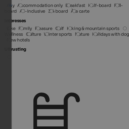
Any
Accommodation only
Breakfast
Half-board
Full-
board
All-Inclusive
3/4 board
À la carte
Interesses
Bike
Family
Pleasure
Golf
Hiking & mountain sports
Wellness
Culture
Winter sports
Nature
Holidays with do
New hotels
Uitrusting