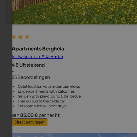
Apartments Serghela
St. Kassian in Alta Badia
4,5
Uitstekend
-
25 Beoordelingen
Quiet location with mountain views
Large apartments with balconies
Garden with playground & barbecue
Free ski bus to the cable car
Ski room with ski boot dryer
van
85.00 €
per nacht
Direct aanvragen