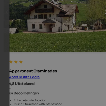
Appartment Ciaminades
Abtei in Alta Badia
4,8
Uitstekend
-
24 Beoordelingen
Extremely quiet location
Rustic & furnished with lots of wood