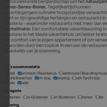
indrukwekkende berglandschap van het
natuurpar
Fanes-Senes-Braies
. Tegelijkertijd kunnen
vakantiegangers culinaire hoogstandjes verwachte
want er zijn geweldige herbergen en restaurants in
Cassiano - waaronder restaurants met meer dan e
Michelinster
. Een comfortabele vakantiewoning in
Cassiano is het ideale vakantiehuis om lekker te ete
het comfort van je eigen appartement of om verw
te worden door een topkok in een van de restauran
afhankelijk van je stemming.
Type accommodatie
Hotel
Apartment / Residence
Guesthouse / Boarding hous
Bed & Breakfast
Farm stay
Camping
South Tyrol's top
Hotels
Chalet
Categorie
5 sterren
4 en 4S sterren
3 en 3S sterren
2 sterren
1 ster
Catering