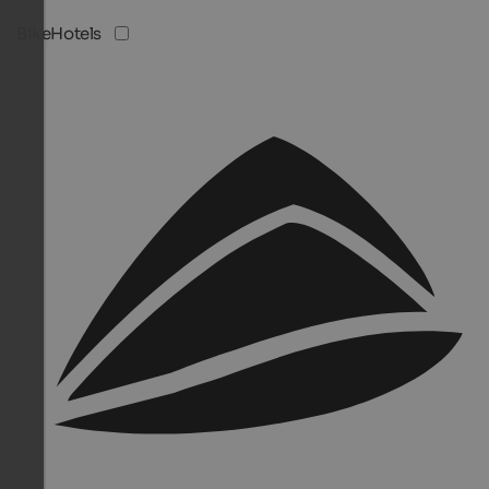
BikeHotels