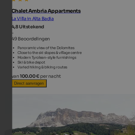
Chalet Ambria Appartments
La Villa in Alta Badia
4,8
Uitstekend
-
49 Beoordelingen
Panoramic view of the Dolomites
Close to the ski slopes & village centre
Modern Tyrolean-style furnishings
Ski & bike depot
Varied hiking & biking routes
van
100.00 €
per nacht
Direct aanvragen