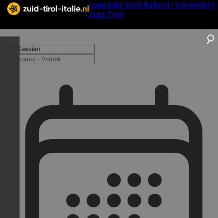
Logo zuid-tirol-italie.nl - Vakantie in
Zuid-Tirol