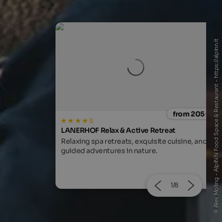
© Alex Moling - AlpiNN Food Space & Restaurant - https://alpinn.it
from 205 €
from 98
s
treat
Granpanorama Hotel Sambergerhof
te cuisine, and
Holiday with 54 kilometres Dolomites view,
the ideal place to explore South Tyrol!
2/8