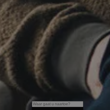
s
LANERHOF Relax & Active Re
Relaxing spa retreats, exquisi
guided adventures in nature.