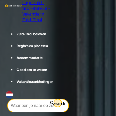
Logo zuid-
tirol-italie.nl -
Vakantie in
Zuid-Tirol
Zuid-Tirol beleven
Regio's en plaatsen
Accommodatie
Goed om te weten
Vakantieaanbiedingen
search