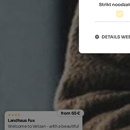
Strikt noodzak
DETAILS W
from 65 €
s
Landhaus Fux
Welcome to Vetzan - with a beautiful