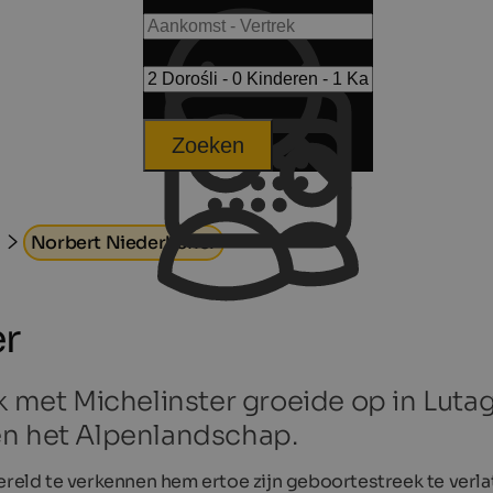
Zoeken
Norbert Niederkofler
er
t Michelinster groeide op in Lutago 
en het Alpenlandschap.
ereld te verkennen hem ertoe zijn geboortestreek te verla