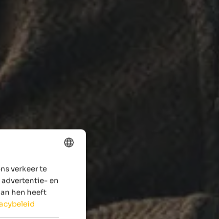
ns verkeer te
ENGLISH
 advertentie- en
DUTCH
aan hen heeft
vacybeleid