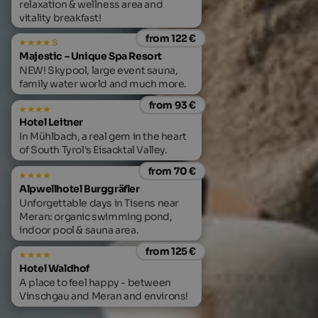
relaxation & wellness area and
vitality breakfast!
from 122 €
s
Majestic – Unique Spa Resort
NEW! Skypool, large event sauna,
family water world and much more.
from 93 €
Hotel Leitner
In Mühlbach, a real gem in the heart
of South Tyrol's Eisacktal Valley.
from 70 €
Alpwellhotel Burggräfler
Unforgettable days in Tisens near
Meran: organic swimming pond,
indoor pool & sauna area.
from 125 €
Hotel Waldhof
A place to feel happy - between
Vinschgau and Meran and environs!