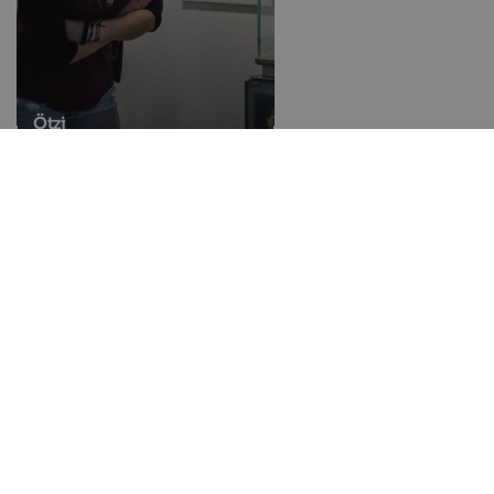
Ötzi
Giorgio Moroder
Herbert Pixner
Kastelruther Spatzen
Verwennerij
Geselecteerde accommodatie
in South Tyr