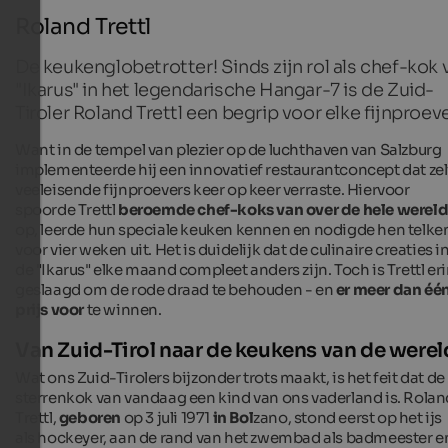
Roland Trettl
De keukenglobetrotter! Sinds zijn rol als chef-kok 
"Ikarus" in het legendarische Hangar-7 is de Zuid-
Tiroler Roland Trettl een begrip voor elke fijnproeve
Want in de tempel van plezier op de luchthaven van Salzburg
implementeerde hij een innovatief restaurantconcept dat zel
veeleisende fijnproevers keer op keer verraste. Hiervoor
spoorde Trettl
beroemde chef-koks van over de hele werel
op, leerde hun speciale keuken kennen en nodigde hen telke
voor vier weken uit. Het is duidelijk dat de culinaire creaties i
de "Ikarus" elke maand compleet anders zijn. Toch is Trettl er
geslaagd om de rode draad te behouden - en
er meer dan éé
prijs voor
te winnen.
Van Zuid-Tirol naar de keukens van de werel
Wat ons Zuid-Tirolers bijzonder trots maakt, is het feit dat de
sterrenkok van vandaag een kind van ons vaderland is. Rolan
Trettl,
geboren
op 3 juli 1971
in Bol
zano, stond eerst op het ijs
als hockeyer, aan de rand van het zwembad als badmeester e