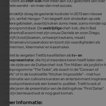
jaar voort als
chef-kok
met meer dan 100 gastchefs van over
de hele wereld - en meer dan met succes.
Uiteindelijk sloeg de gevierde kookster in 2013 een nieuwe
weg in, verliet Hangar-7 en begeeft zich sindsdien op vele
andere gebieden, waarbij koken soms meer, soms minder o
de voorgrond staat. De
veelzijdige
chef-kok, die in Bad
Reichenhall woont met zijn vrouw Daniela en zoon Diego,
schrijft (kook)boeken, ontwerpt keukens, maakt
kantinemenu's tussendoor en toont zijn vaardigheden als
timmerman, kleermaker en kaasmaker.
En niet te vergeten Trettls kwaliteiten als
tv- en
showpresentator
, die hij al meerdere keren heeft laten zien
aan de zijde van de Duitse chef-kok Tim Mälzer: als jurylid in 
kookprogramma "The Taste", als coach in de "Caravan of
Chefs" of in de kookbattle "Kitchen Impossible" - met hun
combinatie van culinaire kunsten en entertainment inspirer
de kookprofessionals een breed tv-publiek. Trettl is ook al
enkele jaren de presentator van de datingshow "First Dates".
We zijn benieuwd wat er nog gaat komen.
Meer informatie: