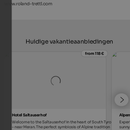
www.roland-trettl.com
Huidige vakantieaanbiedingen
from 118 €
Hotel Saltauserhof
Alpen
Welcome to the Saltauserhof in the heart of South Tyrol
Exper
– near Meran. The perfect symbiosis of Alpine tradition
sunny 