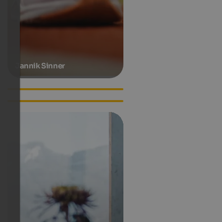
Jannik Sinner
Lilli Gruber
Luis Trenker