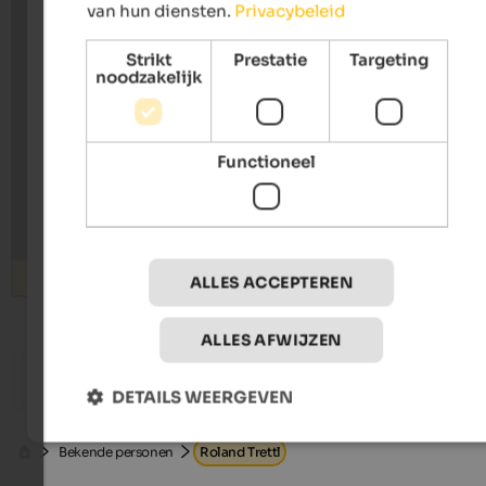
van hun diensten.
Privacybeleid
Strikt
Prestatie
Targeting
noodzakelijk
Functioneel
Zoeken
ALLES ACCEPTEREN
ALLES AFWIJZEN
from 70 €
s
Alpwellhotel Burggräfler
Hotel S
DETAILS WEERGEVEN
Wellness hotel | Tisens near Meran
Hiking -
Bekende personen
Roland Trettl