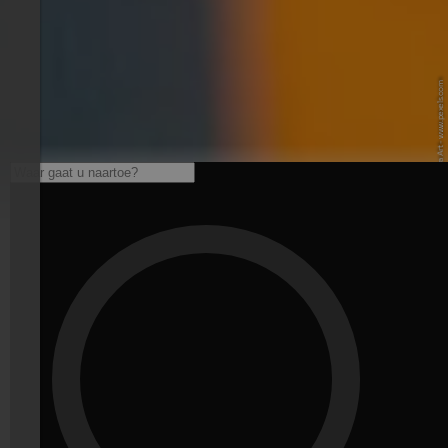
© Pexels / Nova Art - www.pexels.com