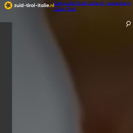
Logo zuid-tirol-italie.nl - Vakantie in
Zuid-Tirol