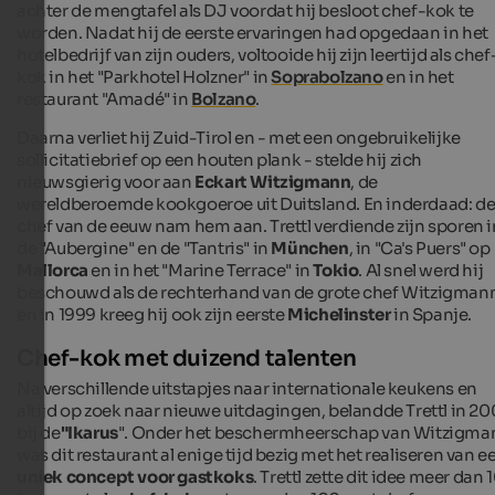
achter de mengtafel als DJ voordat hij besloot chef-kok te
worden. Nadat hij de eerste ervaringen had opgedaan in het
hotelbedrijf van zijn ouders, voltooide hij zijn leertijd als chef
kok in het "Parkhotel Holzner" in
Soprabolzano
en in het
restaurant "Amadé" in
Bolzano
.
Daarna verliet hij Zuid-Tirol en - met een ongebruikelijke
sollicitatiebrief op een houten plank - stelde hij zich
nieuwsgierig voor aan
Eckart Witzigmann
, de
wereldberoemde kookgoeroe uit Duitsland. En inderdaad: d
chef van de eeuw nam hem aan. Trettl verdiende zijn sporen i
de "Aubergine" en de "Tantris" in
München
, in "Ca's Puers" op
Mallorca
en in het "Marine Terrace" in
Tokio
. Al snel werd hij
beschouwd als de rechterhand van de grote chef Witzigmann
en in 1999 kreeg hij ook zijn eerste
Michelinster
in Spanje.
Chef-kok met duizend talenten
Na verschillende uitstapjes naar internationale keukens en
altijd op zoek naar nieuwe uitdagingen, belandde Trettl in 2
bij de
"Ikarus
". Onder het beschermheerschap van Witzigma
was dit restaurant al enige tijd bezig met het realiseren van e
uniek concept voor gastkoks
. Trettl zette dit idee meer dan 