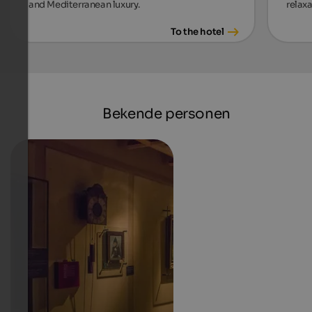
and Mediterranean luxury.
relax
To the hotel
Bekende personen