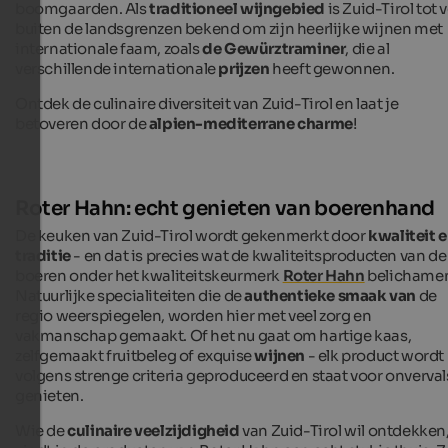
boomgaarden. Als
traditioneel wijngebied
is Zuid-Tirol tot 
buiten de landsgrenzen bekend om zijn heerlijke wijnen met
internationale faam, zoals
de Gewürztraminer
, die al
verschillende internationale
prijzen
heeft gewonnen.
Ontdek de culinaire diversiteit van Zuid-Tirol en laat je
betoveren door de
alpien-mediterrane charme
!
Roter Hahn: echt genieten van boerenhand
De keuken van Zuid-Tirol wordt gekenmerkt door
kwaliteit 
traditie
- en dat is precies wat de kwaliteitsproducten van de
boeren onder het kwaliteitskeurmerk
Roter Hahn
belichame
Natuurlijke specialiteiten die de
authentieke smaak van
de
regio weerspiegelen, worden hier met veel zorg en
vakmanschap gemaakt. Of het nu gaat om hartige kaas,
zelfgemaakt fruitbeleg of exquise
wijnen
- elk product wordt
volgens strenge criteria geproduceerd en staat voor onverval
genieten.
Wie de
culinaire veelzijdigheid
van Zuid-Tirol wil ontdekken