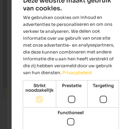
Deze website maakt gebruik
van cookies.
ENGLISH
We gebruiken cookies om inhoud en
DUTCH
advertenties te personaliseren en om ons
verkeer te analyseren. We delen ook
informatie over uw gebruik van onze site
met onze advertentie- en analysepartners,
die deze kunnen combineren met andere
informatie die u aan hen heeft verstrekt of
die zij hebben verzameld door uw gebruik
van hun diensten.
Privacybeleid
Strikt
Prestatie
Targeting
noodzakelijk
Zoeken
from 100 €
Functioneel
Hotel Tirolerhof
WINKLER
Gourmet hotel | Welsberg-Taisten at Mt. Kronplatz
Design h