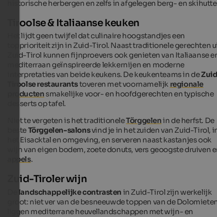
historische herbergen en zelfs in afgelegen berg- en skihutte
Tiroolse & Italiaanse keuken
Het lijdt geen twijfel dat culinaire hoogstandjes een
topprioriteit zijn in Zuid-Tirol. Naast traditionele gerechten u
Zuid-Tirol kunnen fijnproevers ook genieten van Italiaanse e
mediterraan geïnspireerde lekkernijen en moderne
interpretaties van beide keukens. De keukenteams in de
Zui
Tiroolse restaurants
toveren met voornamelijk
regionale
producten
smakelijke voor- en hoofdgerechten en typische
desserts op tafel.
Niet te vergeten is het traditionele
Törggelen
in de herfst. De
beste
Törggelen-salons
vind je in het zuiden van Zuid-Tirol, i
het Eisacktal en omgeving, en serveren naast kastanjes ook
wijn van eigen bodem, zoete donuts, vers geoogste druiven 
appels
.
Zuid-Tiroler wijn
De
landschappelijke contrasten
in Zuid-Tirol zijn werkelijk
groot: niet ver van de besneeuwde toppen van de Dolomiete
liggen mediterrane heuvellandschappen met wijn- en