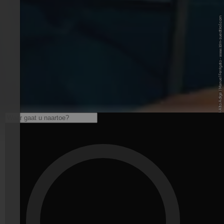
© IDM Südtirol-Alto Adige / Manuel Ferrigato - www.idm-suedtirol.com