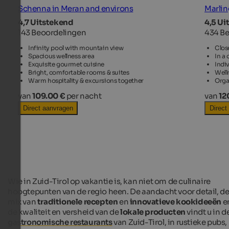
Schenna in Meran and environs
Marlin
4,7 Uitstekend
4,5 Ui
143 Beoordelingen
434 B
Infinity pool with mountain view
Clos
Spacious wellness area
In a 
Exquisite gourmet cuisine
Indi
Bright, comfortable rooms & suites
Well
Warm hospitality & excursions together
Orga
van
109.00 €
per nacht
van
12
Direct aanvragen
Direct
Wie in Zuid-Tirol op vakantie is, kan niet om de culinaire
hoogtepunten van de regio heen. De aandacht voor detail, d
mix van
traditionele recepten
en
innovatieve kookideeën
e
de kwaliteit en versheid van de
lokale producten
vindt u in d
gastronomische restaurants
van Zuid-Tirol, in rustieke pubs,