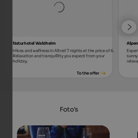
Naturhotel Waldheim
Alpen
Hikes and wellness in Altrei! 7 nights at the price of 6.
Exper
Relaxation and tranquillity you expect from your
sunny 
holiday.
relax
To the offer
Foto's