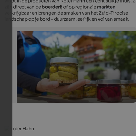
vindt in de producten van Roter Hahn een echt stukje thuis. Z
zijn direct van de
boerderij
of op regionale
markten
verkrijgbaar en brengen de smaken van het Zuid-Tiroolse
landschap op je bord - duurzaam, eerlijk en vol van smaak.
Quality products - Red Rooster
The various products from “Red Rooster” are available d
at the farms and at farmers' markets.
SBB/Roter Hahn