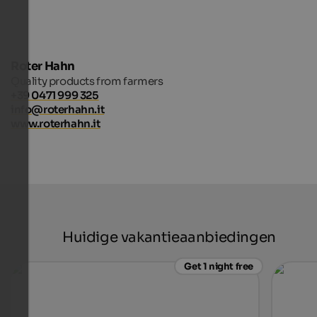
Roter Hahn
Quality products from farmers
+39 0471 999 325
info@roterhahn.it
www.roterhahn.it
Huidige vakantieaanbiedingen
Get 1 night free