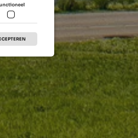
unctioneel
CCEPTEREN