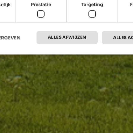
elijk
Prestatie
Targeting
F
ALLES AFWIJZEN
EERGEVEN
ALLES A