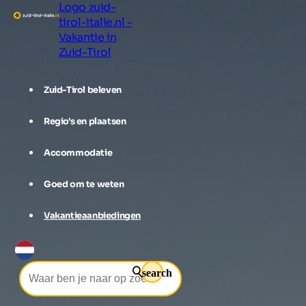
Logo zuid-
tirol-italie.nl -
Vakantie in
Zuid-Tirol
Zuid-Tirol beleven
Regio's en plaatsen
Accommodatie
Goed om te weten
Vakantieaanbiedingen
search