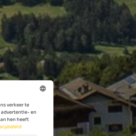
ns verkeer te
ENGLISH
 advertentie- en
DUTCH
aan hen heeft
vacybeleid