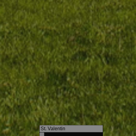
Villa Tannenheim
In the immediate vicinity the
Dolomite landscape beckons 
activities.