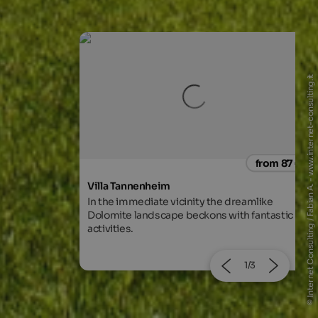
© Internet Consulting / Fabian A. - www.internet-consulting.it
from 87 €
from 105
s
Hotel Enzian
 dreamlike
Golf & Bike partner hotel in a central
with fantastic
position, wellness area with indoor pool an
various saunas.
2/3