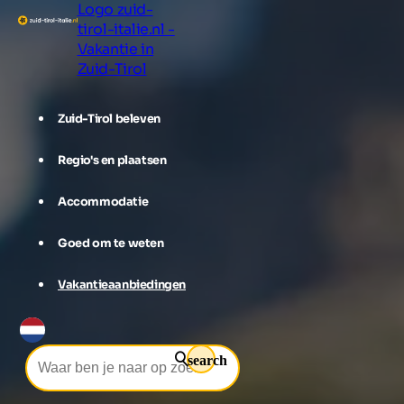
Logo zuid-
tirol-italie.nl -
Vakantie in
Zuid-Tirol
Zuid-Tirol beleven
Regio's en plaatsen
Accommodatie
Goed om te weten
Vakantieaanbiedingen
search