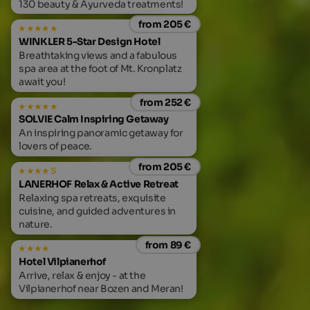
130 beauty & Ayurveda treatments!
from 205 €
WINKLER 5-Star Design Hotel
Breathtaking views and a fabulous
spa area at the foot of Mt. Kronplatz
await you!
from 252 €
SOLVIE Calm Inspiring Getaway
An inspiring panoramic getaway for
lovers of peace.
from 205 €
s
LANERHOF Relax & Active Retreat
Relaxing spa retreats, exquisite
cuisine, and guided adventures in
nature.
from 89 €
Hotel Vilpianerhof
Arrive, relax & enjoy - at the
Vilpianerhof near Bozen and Meran!