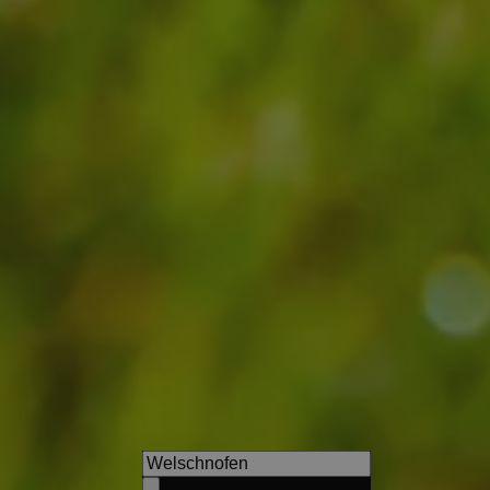
Hotel Tenz
Enjoy a 360-degree view over 
the surrounding vineyards, a
picturesque villages.