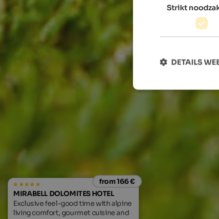
Strikt noodzak
DETAILS W
from 166 €
MIRABELL DOLOMITES HOTEL
Exclusive feel-good time with alpine
living comfort, gourmet cuisine and