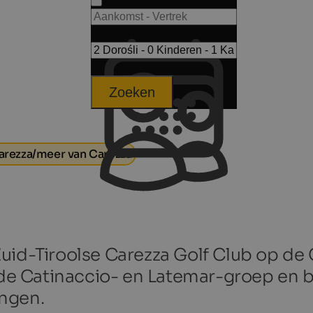
Zoeken
arezza/meer van Carezza
uid-Tiroolse Carezza Golf Club op de 
 Catinaccio- en Latemar-groep en bie
ngen.