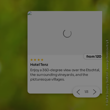
© Golf & Country Südtirol - www.golfandcountry.it
from 120 €
from 40
Haus Sepp Plank
Family-run house with beautiful garden and
the Etschtal,
panoramic view of Rosengarten.
nd the
2/3