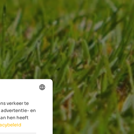
ns verkeer te
ENGLISH
 advertentie- en
DUTCH
aan hen heeft
vacybeleid