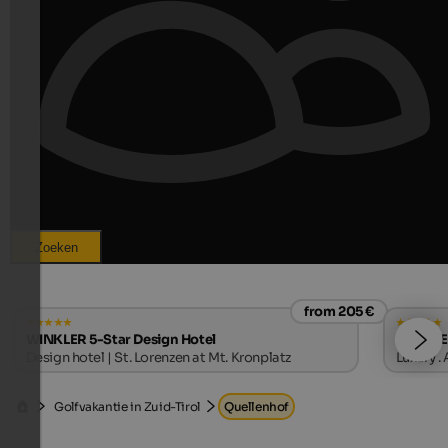
Zoeken
from 205 €
WINKLER 5-Star Design Hotel
MIRABE
Design hotel | St. Lorenzen at Mt. Kronplatz
Luxury .
Golfvakantie in Zuid-Tirol
Quellenhof