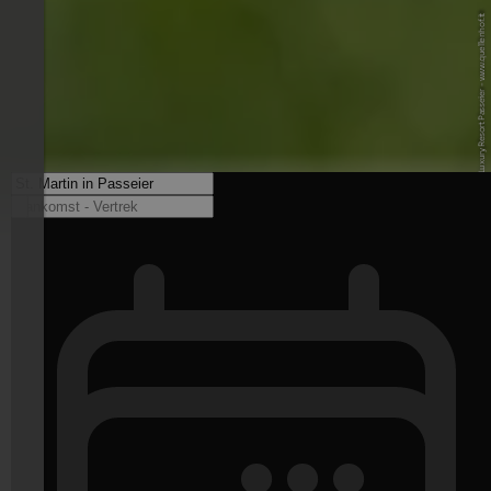
© Quellenhof Luxury Resort Passeier - www.quellenhof.it