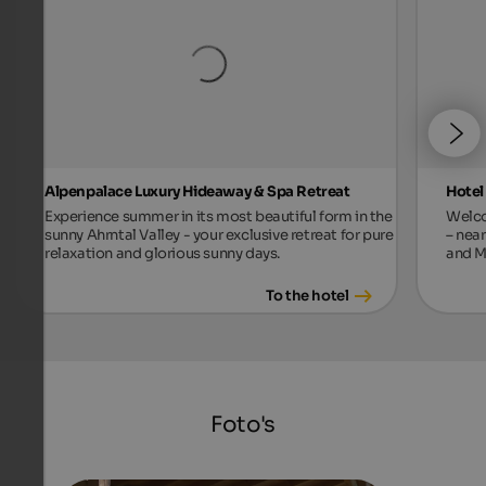
Alpenpalace Luxury Hideaway & Spa Retreat
Hotel
Experience summer in its most beautiful form in the
Welco
sunny Ahrntal Valley - your exclusive retreat for pure
– near
relaxation and glorious sunny days.
and M
To the hotel
Foto's