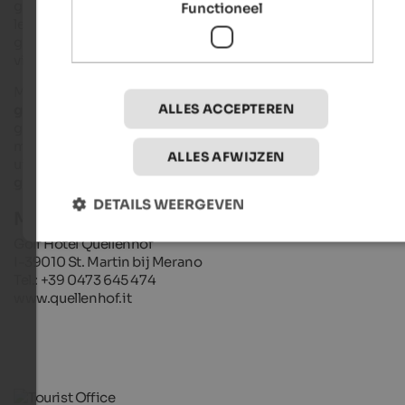
groepscursussen voor kinderen of volwassenen of individuel
Functioneel
lessen - bij het oefenen met de ervaren PGA-pro's wordt
gebruik gemaakt van de nieuwste technologie met het Scop
videosysteem.
Met de ideale trainingsomstandigheden op de
korte 4-hole
ALLES ACCEPTEREN
golfbaan
van het hotel kunnen zowel beginners als
gevorderden hun spel in korte tijd verbeteren. Dit is
motiverend en leuk. En wie op zoek is naar een grotere
ALLES AFWIJZEN
uitdaging kan de nabijgelegen 18-holes golfbaan van de
golfclub Passeier.Merano
uitproberen.
DETAILS WEERGEVEN
Meer informatie:
Golf Hotel Quellenhof
I-39010 St. Martin bij Merano
Tel.: +39 0473 645 474
www.quellenhof.it