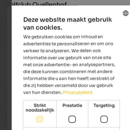
Golfclub Quellenhof
De golfclub in het sport- en wellnessresort Quelle
Deze website maakt gebruik
in San Martino in Passiria biedt golfvakantiegangers
van cookies.
ENGLISH
Zuid-Tirol perfecte trainingsmogelijkheden met d
eigen 4-holes oefenbaan van het hotel, een
We gebruiken cookies om inhoud en
DUTCH
professionele golfschool en een 3D indoor golfbaa
advertenties te personaliseren en om ons
verkeer te analyseren. We delen ook
informatie over uw gebruik van onze site
Golfhotels in Zuid-Tirol
met onze advertentie- en analysepartners,
die deze kunnen combineren met andere
informatie die u aan hen heeft verstrekt of
die zij hebben verzameld door uw gebruik
Niet ver van het Zuid-Tiroolse kuuroord
Merano-Tirol
ligt
Golfclub Quellenhof in het ongerepte Passeiertal, waar
van hun diensten.
Privacybeleid
golfliefhebbers van alle leeftijden hun hart kunnen ophalen.
Hier genieten
golfvakantiegangers
niet alleen van het milde
Strikt
Prestatie
Targeting
klimaat en het schilderachtige landschap, maar ook van
noodzakelijk
golflessen op het hoogste niveau, want de golfschool
Quellenhof
is
bekroond
met het
PGA-keurmerk
(Profession
Golfers Association of Germany). Of het nu gaat om