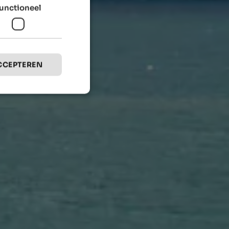
unctioneel
CCEPTEREN