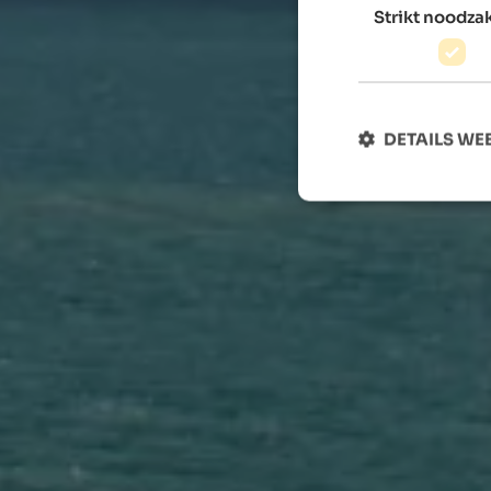
Strikt noodzak
DETAILS W