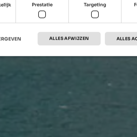
elijk
Prestatie
Targeting
F
ALLES AFWIJZEN
EERGEVEN
ALLES A