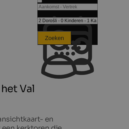
Zoeken
 het Val
ansichtkaart- en
 een kerktoren die