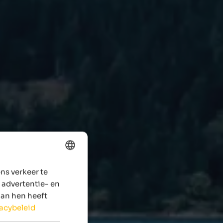
ns verkeer te
ENGLISH
 advertentie- en
DUTCH
aan hen heeft
vacybeleid