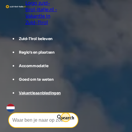
Logo zuid-
tirol-italie.nl -
Vakantie in
Zuid-Tirol
Zuid-Tirol beleven
Regio's en plaatsen
Accommodatie
Goed om te weten
Vakantieaanbiedingen
search