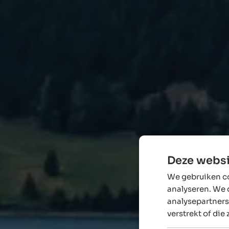
Deze websi
We gebruiken co
analyseren. We 
analysepartners
verstrekt of die