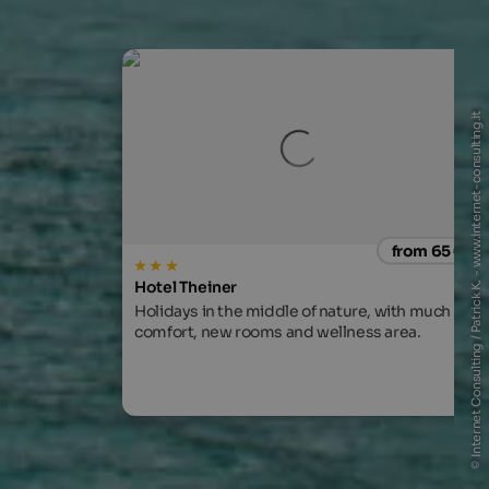
© Internet Consulting / Patrick K. - www.internet-consulting.it
from 65 €
Hotel Theiner
Holidays in the middle of nature, with much
comfort, new rooms and wellness area.