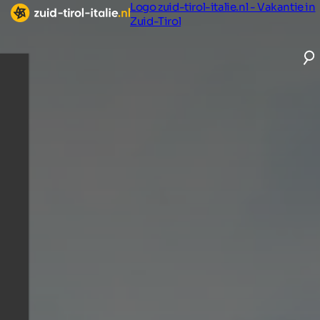
Logo zuid-tirol-italie.nl - Vakantie in
Zuid-Tirol