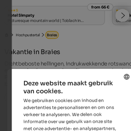
from 66 €
s
Hotel Simpaty
Hotel Ti
Picturesque mountain world | Toblach in
Gourmet 
Hochpustertal
Hochpustertal
Braies
Vakantie in Braies
Dichtbeboste hellingen, indrukwekkende rotswan
en een adembenemend mooi bergmeer maken het
Pragsertal tot een natuurparel die elke bezoeker in 
Deze website maakt gebruik
ban houdt.
van cookies.
ENGLISH
Alle plaatsen in de regio
We gebruiken cookies om inhoud en
DUTCH
advertenties te personaliseren en om ons
verkeer te analyseren. We delen ook
informatie over uw gebruik van onze site
Hotels aan het Lago di Braies
met onze advertentie- en analysepartners,