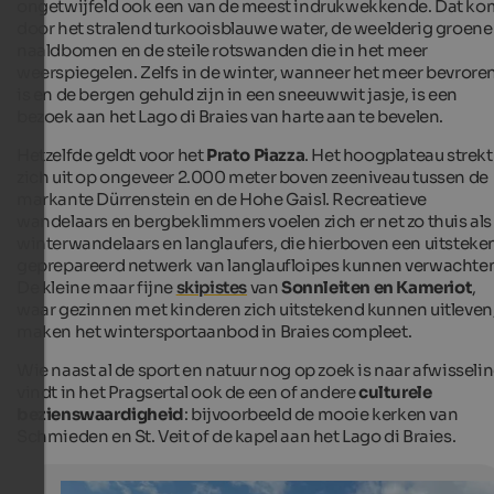
ongetwijfeld ook een van de meest indrukwekkende. Dat ko
door het stralend turkooisblauwe water, de weelderig groene
naaldbomen en de steile rotswanden die in het meer
weerspiegelen. Zelfs in de winter, wanneer het meer bevrore
is en de bergen gehuld zijn in een sneeuwwit jasje, is een
bezoek aan het Lago di Braies van harte aan te bevelen.
Hetzelfde geldt voor het
Prato Piazza
. Het hoogplateau strekt
zich uit op ongeveer 2.000 meter boven zeeniveau tussen de
markante Dürrenstein en de Hohe Gaisl. Recreatieve
wandelaars en bergbeklimmers voelen zich er net zo thuis als
winterwandelaars en langlaufers, die hierboven een uitsteke
geprepareerd netwerk van langlaufloipes kunnen verwachte
De kleine maar fijne
skipistes
van
Sonnleiten en Kameriot
,
waar gezinnen met kinderen zich uitstekend kunnen uitleven
maken het wintersportaanbod in Braies compleet.
Wie naast al de sport en natuur nog op zoek is naar afwisselin
vindt in het Pragsertal ook de een of andere
culturele
bezienswaardigheid
: bijvoorbeeld de mooie kerken van
Schmieden en St. Veit of de kapel aan het Lago di Braies.
The boathouse at the lake Prags