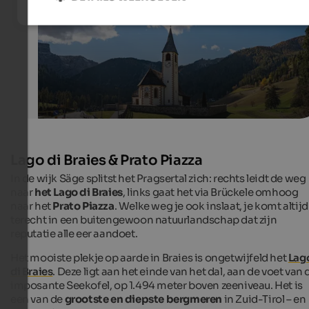
Internet Consulting
Lago di Braies & Prato Piazza
In de wijk Säge splitst het Pragsertal zich: rechts leidt de weg
naar
het Lago di Braies
, links gaat het via Brückele omhoog
naar het
Prato Piazza
. Welke weg je ook inslaat, je komt altijd
terecht in een buitengewoon natuurlandschap dat zijn
reputatie alle eer aandoet.
Het mooiste plekje op aarde in Braies is ongetwijfeld het
Lag
di Braies
. Deze ligt aan het einde van het dal, aan de voet van 
imposante Seekofel, op 1.494 meter boven zeeniveau. Het is
een van de
grootste en diepste bergmeren
in Zuid-Tirol – en