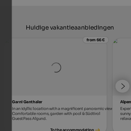
Huidige vakantieaanbiedingen
from 66 €
Garni Ganthaler
Alpen
In an idyllic location with a magnificent panoramic view.
Exper
Comfortable rooms, garden with pool & Südtirol
sunny 
GuestPass Algund.
relax
To the accommodation