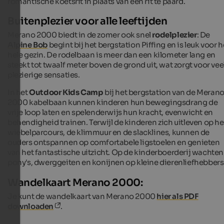
romantische koetsrit in plaats van een rit te paard.
Buitenplezier voor alle leeftijden
Merano 2000 biedt in de zomer ook snel
rodelplezier
: De
Alpine Bob
begint bij het bergstation Piffing en is leuk voor h
hele gezin. De rodelbaan is meer dan een kilometer lang en
steekt tot twaalf meter boven de grond uit, wat zorgt voor vee
plezierige sensaties.
In het
Outdoor Kids Camp
bij het bergstation van de Meran
2000 kabelbaan kunnen kinderen hun bewegingsdrang de
vrije loop laten en spelenderwijs hun kracht, evenwicht en
behendigheid trainen. Terwijl de kinderen zich uitleven op he
wiebelparcours, de klimmuur en de slacklines, kunnen de
ouders ontspannen op comfortabele ligstoelen en genieten
van het fantastische uitzicht. Op de kinderboerderij wachten
pony's, dwerggeiten en konijnen op kleine dierenliefhebbers
Wandelkaart Merano 2000:
Je kunt de wandelkaart van Merano 2000
hier als PDF
downloaden
.