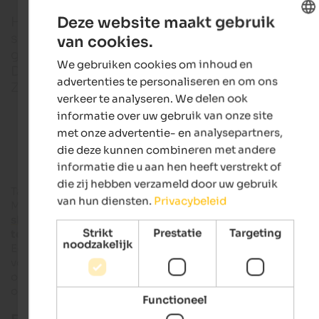
Deze website maakt gebruik
Het zonnige hoogplateau boven het Meraner bekk
scoort met een breed scala aan buitenactiviteiten,
van cookies.
ENGLISH
gevarieerd bergpanorama van de Ortles tot de
We gebruiken cookies om inhoud en
DUTCH
Dolomieten en de nabijheid van het aantrekkelijke
advertenties te personaliseren en om ons
Zuid-Tiroler kuuroord.
verkeer te analyseren. We delen ook
informatie over uw gebruik van onze site
Wandelhotels in Zuid-Tirol
met onze advertentie- en analysepartners,
die deze kunnen combineren met andere
informatie die u aan hen heeft verstrekt of
die zij hebben verzameld door uw gebruik
Talrijke wandelpaden en mountainbikeroutes doorkruisen h
van hun diensten.
Privacybeleid
Merano 2000 gebied, dat in de winter een indrukwekkend
skigebied
dicht bij de stad is en ook in de zomer
gemakkelij
Strikt
Prestatie
Targeting
toegang biedt tot de bergen
met verschillende open liften.
noodzakelijk
Een zomerrodelbaan en het Outdoor Kids Camp bieden actie
voor jong en oud en een ritje op Avelengo paarden in hun
oorspronkelijke woonplaats staat garant voor een
onvergetelijke vakantie-ervaring.
Functioneel