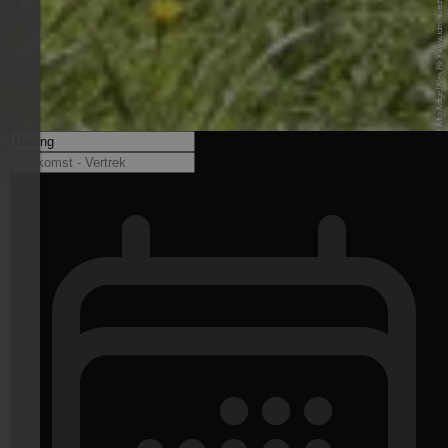
© IDM Südtirol-Alto Adige/Alex Filz - www.idm-suedtirol.com