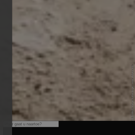
© Vitalpina Hotels Südtirol / Manuel Kottersteger - www.vitalpina.info