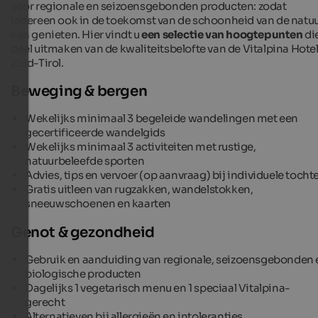
voor regionale en seizoensgebonden producten: zodat
iedereen ook in de toekomst van de schoonheid van de natu
kan genieten. Hier vindt u
een selectie van hoogtepunten
di
deel uitmaken van de kwaliteitsbelofte van de Vitalpina Hote
Zuid-Tirol.
Beweging & bergen
Wekelijks minimaal 3 begeleide wandelingen met een
gecertificeerde wandelgids
Wekelijks minimaal 3 activiteiten met rustige,
natuurbeleefde sporten
Advies, tips en vervoer (op aanvraag) bij individuele tocht
Gratis uitleen van rugzakken, wandelstokken,
sneeuwschoenen en kaarten
Genot & gezondheid
Gebruik en aanduiding van regionale, seizoensgebonden 
biologische producten
Dagelijks 1 vegetarisch menu en 1 speciaal Vitalpina-
gerecht
Alternatieven bij allergieën en intoleranties