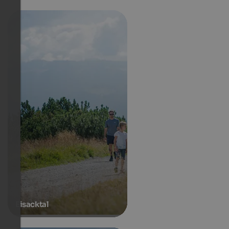
Eisacktal