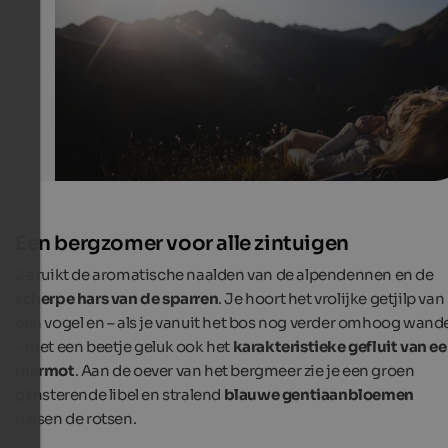
own personal place of power.
Vitalpina Hotels Südtirol | Manuel Kottersteger
Een bergzomer voor alle zintuigen
Je ruikt de aromatische naalden van de alpendennen en de
scherpe hars van de sparren
. Je hoort het vrolijke getjilp van
een vogel en – als je vanuit het bos nog verder omhoog wande
– met een beetje geluk ook het
karakteristieke gefluit van e
marmot
. Aan de oever van het bergmeer zie je een groen
glinsterende libel en stralend
blauwe gentiaanbloemen
tussen de rotsen.