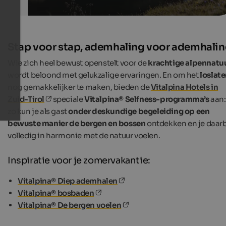
Stap voor stap, ademhaling voor ademhali
Wie zich heel bewust openstelt voor de
krachtige alpennatu
wordt beloond met gelukzalige ervaringen. En om het
loslat
nog gemakkelijker te maken, bieden de
Vitalpina Hotels in
Zuid-Tirol
speciale
Vitalpina® Selfness-programma’s
aan:
zo kun je als gast
onder deskundige begeleiding op een
bewuste manier de bergen en bossen
ontdekken en je daarb
volledig in harmonie met de natuur voelen.
Inspiratie voor je zomervakantie:
Vitalpina® Diep ademhalen
Vitalpina® bosbaden
Vitalpina® De bergen voelen