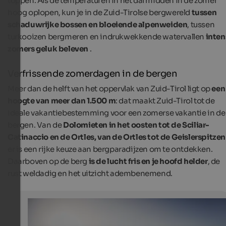
toppen. Als de temperaturen in het dal midden in de zomer
hoog oplopen, kun je in de Zuid-Tirolse bergwereld
tussen
schaduwrijke bossen en bloeiende alpenweiden
, tussen
turkooizen bergmeren en indrukwekkende watervallen
inten
zomers geluk beleven
.
Verfrissende zomerdagen in de bergen
Meer dan de helft van het oppervlak van Zuid-Tirol ligt op
een
hoogte van meer dan 1.500 m
: dat maakt Zuid-Tirol tot de
ideale vakantiebestemming voor een zomerse vakantie in de
bergen. Van de
Dolomieten in het oosten tot de Sciliar-
Catinaccio en de Ortles, van de Ortles tot de Geislerspitzen
er is een rijke keuze aan bergparadijzen om te ontdekken.
Daarboven op de berg
is de lucht fris en je hoofd helder
, de
rust weldadig en het uitzicht adembenemend.
A Summer Retreat in South Tyrol
In the alpine landscape of South Tyrol, everyone can fin