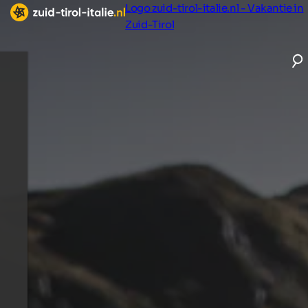
Logo zuid-tirol-italie.nl - Vakantie in
Zuid-Tirol