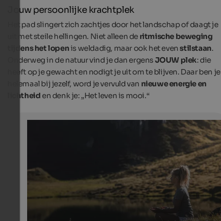
Jouw persoonlijke krachtplek
Het pad slingert zich zachtjes door het landschap of daagt je
uit met steile hellingen. Niet alleen de
ritmische beweging
tijdens het lopen
is weldadig, maar ook het even
stilstaan
.
Onderweg in de natuur vind je dan ergens
JOUW plek
: die
heeft op je gewacht en nodigt je uit om te blijven. Daar ben je
helemaal bij jezelf, word je vervuld van
nieuwe energie en
lichtheid
en denk je: „Het leven is mooi.“
A Summer Retreat in South Tyrol
The mountains of South Tyrol give you new energy and 
of lightness.
Vitalpina Hotels Südtirol | Manuel Kottersteger