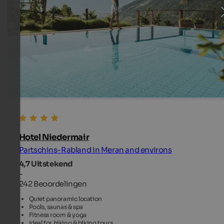
Hotel Niedermair
Partschins-Rabland in Meran and environs
4,7
Uitstekend
-
242 Beoordelingen
Quiet panoramic location
Pools, saunas & spa
Fitness room & yoga
Ideal for hiking & biking tours