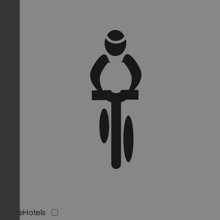
BikeHotels