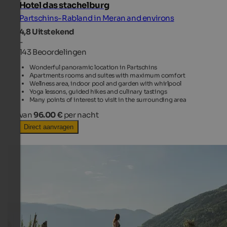
Hotel das stachelburg
Partschins-Rabland in Meran and environs
4,8
Uitstekend
-
143 Beoordelingen
Wonderful panoramic location in Partschins
Apartments rooms and suites with maximum comfort
Wellness area, indoor pool and garden with whirlpool
Yoga lessons, guided hikes and culinary tastings
Many points of interest to visit in the surrounding area
van
96.00 €
per nacht
Direct aanvragen