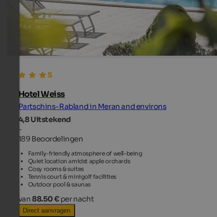
Hotel Weiss
Partschins-Rabland in Meran and environs
4,8
Uitstekend
-
189 Beoordelingen
Family-friendly atmosphere of well-being
Quiet location amidst apple orchards
Cosy rooms & suites
Tennis court & minigolf facilities
Outdoor pool & saunas
van
88.50 €
per nacht
Direct aanvragen