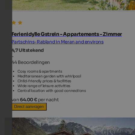
Ferienidylle Gstrein - Appartements - Zimmer
Partschins-Rabland in Meran and environs
4,7
Uitstekend
-
44 Beoordelingen
Cosy rooms & apartments
Mediterranean garden with whirlpool
Child-friendly prices & facilities
Wide range of leisure activities
Central location with good connections
van
64.00 €
per nacht
Direct aanvragen