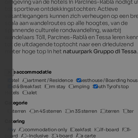
omgeving van de hotels in Parcines-Rablà nodigt u
tot sportieve ontdekkingstochten: Actieve
vakantiegangers kunnen zich verheugen op een br
scala aan wandelroutes op alle hoogtes, van de
spannende culturele rondwandeling, waarbij
wandelaars Töll, Parcines-Rablà en Tessa leren ken
tot de uitdagende toptocht naar een drieduizend
meter hoge top in het
natuurpark Gruppo di Tessa
.
Type accommodatie
Hotel
Apartment / Residence
Guesthouse / Boarding hous
Bed & Breakfast
Farm stay
Camping
South Tyrol's top
Hotels
Chalet
Categorie
5 sterren
4 en 4S sterren
3 en 3S sterren
2 sterren
1 ster
Catering
Any
Accommodation only
Breakfast
Half-board
Full-
board
All-Inclusive
3/4 board
À la carte