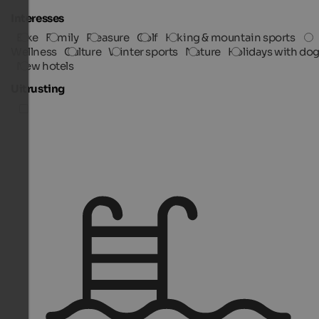
Interesses
Bike
Family
Pleasure
Golf
Hiking & mountain sports
Wellness
Culture
Winter sports
Nature
Holidays with do
New hotels
Uitrusting