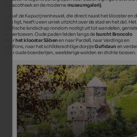
pinacotheek en de moderne
museumgalerij
.
Vanaf de Kapucijnenheuvel, die direct naast het klooster en 
tuin ligt, heeft u een uniek uitzicht over de stad en het dal. Het
idyllische landschap rondom nodigt uit tot wandelen, geniet
en vertoeven. Oude paden leiden langs de
burcht Bronzolo
naar
het klooster Säben
en naar Pardell, naar Verdings en
Latzfons, naar het schilderachtige dorpje
Gufidaun
en verde
naar oude boerderijen, weelderige weiden en dichte bossen.
Branzoll Castle in Klausen
Branzoll Castle is located above the historical centre of
and beneath Säben Monastery. The castle is in privated
possession and not publicly accessible.
Internet Consulting - Isabel Gräber