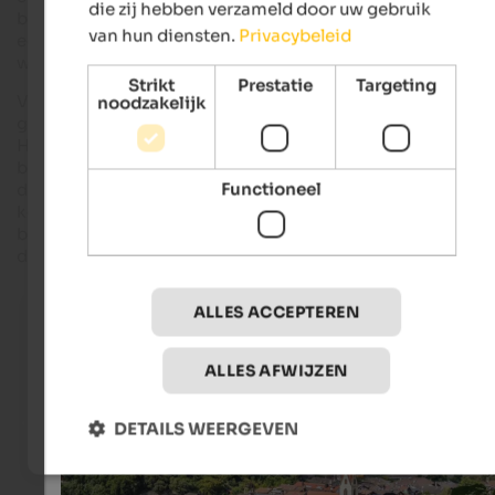
die zij hebben verzameld door uw gebruik
biedt het ook andere
bezienswaardigheden
, zoals het
van hun diensten.
Privacybeleid
eerbiedwaardige
klooster van Säben
en talrijke restaurants
waar fijnproevers volop aan hun trekken komen.
Strikt
Prestatie
Targeting
Van oudsher heeft Klausen kunstenaars en dichters in zijn ba
noodzakelijk
gehouden; het werd geschilderd, beschreven en bezongen.
Het pittoreske stadje strekt zich langgerekt uit tussen de
burchtrots van Säben en de Eisack.
Mooie gevels
staan hier
Functioneel
dicht op elkaar, smal en kleurrijk, met daarboven gotische
kerken.
Traditionele herbergen
hebben hier al eeuwenlang
beroemde gasten onderdak geboden, aangezien de weg van
de Brenner naar het zuiden lange tijd dwars door het dorp liep
View over Klausen
ALLES ACCEPTEREN
View over the historical centre of Klausen, Branzoll Cas
Säben Monastery.
ALLES AFWIJZEN
Internet Consulting - Isabel Gräber
DETAILS WEERGEVEN