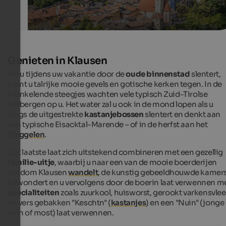
Genieten in Klausen
Als u tijdens uw vakantie door de
oude binnenstad
slentert,
komt u talrijke mooie gevels en gotische kerken tegen. In de
kronkelende steegjes wachten vele typisch Zuid-Tirolse
herbergen op u. Het water zal u ook in de mond lopen als u
langs de uitgestrekte
kastanjebossen
slentert en denkt aan
een typische Eisacktal-Marende – of in de herfst aan het
Törggelen
.
Dat laatste laat zich uitstekend combineren met een gezellig
familie-uitje
, waarbij u naar een van de mooie boerderijen
rondom Klausen
wandelt
, de kunstig gebeeldhouwde kamer
bewondert en u vervolgens door de boerin laat verwennen m
specialiteiten
zoals zuurkool, huisworst, gerookt varkensvle
en vers gebakken "Keschtn" (
kastanjes
) en een "Nuin" (jonge
wijn of most) laat verwennen.