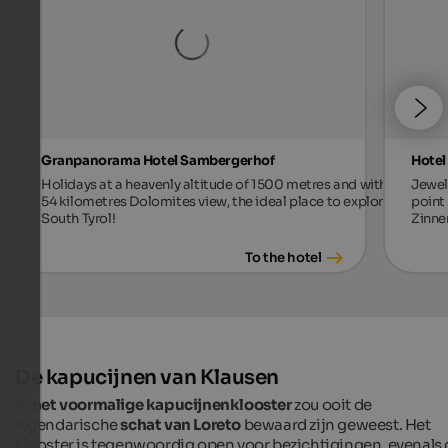
Granpanorama Hotel Sambergerhof
Hotel
Holidays at a heavenly altitude of 1500 metres and with
Jewel 
54 kilometres Dolomites view, the ideal place to explore
point 
South Tyrol!
Zinne
To the hotel
De kapucijnen van Klausen
In
het voormalige kapucijnenklooster
zou ooit de
legendarische
schat van Loreto
bewaard zijn geweest. Het
klooster is tegenwoordig open voor bezichtigingen, evenals 