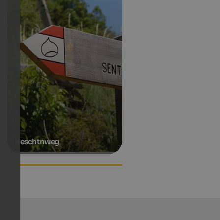
Keschtnweg
Accommodations in Klausen