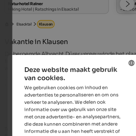
Naturhotel Rainer
Falkenst
Hiking Hotel | Ratschings in Eisacktal
– 20% of
Eisacktal
Klausen
Vakantie in Klausen
De beroemde Albrecht Dürer vereeuwigde het plaa
in zijn prent "Das große Glück" en maakte Klausen 
wereldberoemd als kunstenaarsstadje.
Deze website maakt gebruik
van cookies.
ENGLISH
Alle plaatsen in de regio
We gebruiken cookies om inhoud en
DUTCH
advertenties te personaliseren en om ons
verkeer te analyseren. We delen ook
Accommodations in Klausen
informatie over uw gebruik van onze site
met onze advertentie- en analysepartners,
die deze kunnen combineren met andere
Tegenwoordig is dit mooie stadje in
het Eisacktal
niet alleen
informatie die u aan hen heeft verstrekt of
een populaire
ontmoetingsplaats voor kunstenaars
, maar