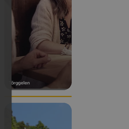
Törggelen
Stadsplattegrond Klausen