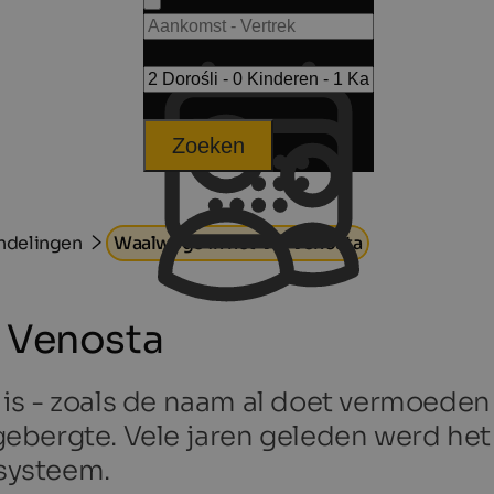
Zoeken
delingen
Waalwege in het Val Venosta
l Venosta
is - zoals de naam al doet vermoeden
ebergte. Vele jaren geleden werd he
esysteem.