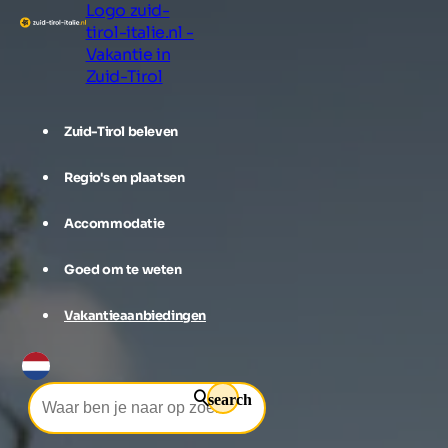
Logo zuid-
tirol-italie.nl -
Vakantie in
Zuid-Tirol
Zuid-Tirol beleven
Regio's en plaatsen
Accommodatie
Goed om te weten
Vakantieaanbiedingen
search