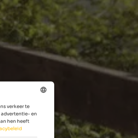
ns verkeer te
ENGLISH
 advertentie- en
DUTCH
aan hen heeft
vacybeleid