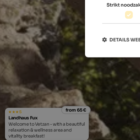
Strikt noodzak
DETAILS W
from 65 €
s
Landhaus Fux
Welcome to Vetzan - with a beautiful
relaxation & wellness area and
vitality breakfast!