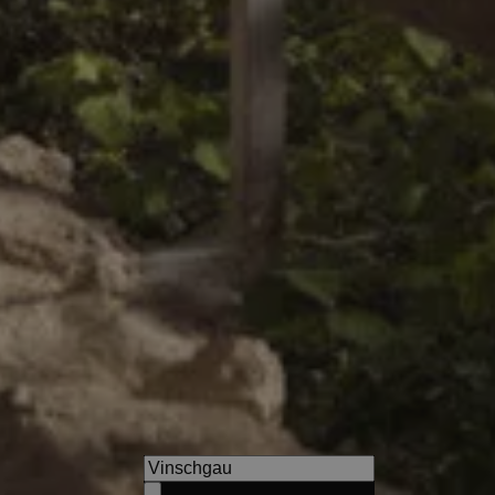
Hotel Theiner
Holidays in the middle of nat
comfort, new rooms and well