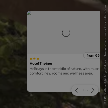
© IDM Südtirol-Alto Adige/Patrick Schwienbacher - www.idm-suedtirol.com
from 65 €
from 80
Pension Sonnenhof
ure, with much
In Meransen at Mt. Gitschberg. Familiar
ness area.
atmosphere and excellent cuisine.
2/15