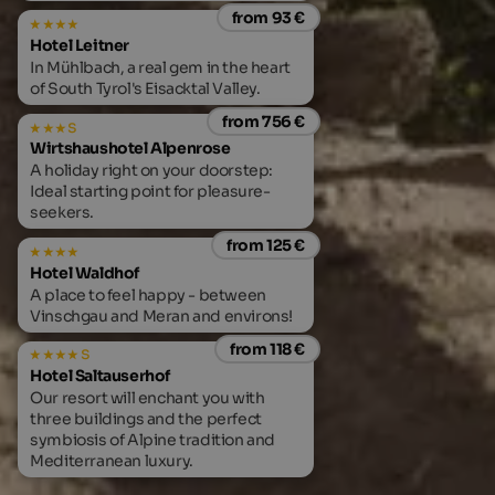
from 93 €
Hotel Leitner
In Mühlbach, a real gem in the heart
of South Tyrol's Eisacktal Valley.
from 756 €
s
Wirtshaushotel Alpenrose
A holiday right on your doorstep:
Ideal starting point for pleasure-
seekers.
from 125 €
Hotel Waldhof
A place to feel happy - between
Vinschgau and Meran and environs!
from 118 €
s
Hotel Saltauserhof
Our resort will enchant you with
three buildings and the perfect
symbiosis of Alpine tradition and
Mediterranean luxury.