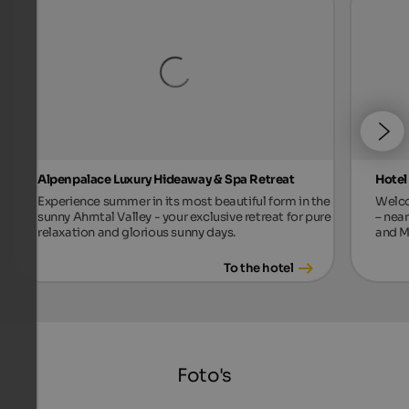
Alpenpalace Luxury Hideaway & Spa Retreat
Hotel
Experience summer in its most beautiful form in the
Welco
sunny Ahrntal Valley - your exclusive retreat for pure
– near
relaxation and glorious sunny days.
and M
To the hotel
Foto's