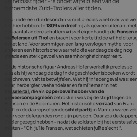
vrijheidsstrijder - is ongetwijfeld een van de
beroemdste Zuid-Tirolers aller tijden.
Voor iedereen die desondanks niet precies weet over wie we
het hier hebben: In
1809
verdreef
hij als geweerluitenant met
een aantal andere schutters vrijwel eigenhandig de
Fransen 
de Beiersen uit Tirol
en bracht voor korte tijd de vrijheid teru
in het land. Voor sommigen een lang vervlogen mythe, voor
anderen een historische waarheid die vandaag de dag nog
steeds een sterk gevoel van saamhorigheid inspireert.
Of de historische figuur Andreas Hofer werkelijk precies zo
was als hij vandaag de dag in de geschiedenisboeken wordt
beschreven, valt te betwijfelen. Wat hij in ieder geval was: ee
boer, herbergier, veehandelaar en familieman in het
Passeiertal
, die als
opperbevelhebber van de
geweercompagnieën
betrokken was bij de strijd tegen de
Fransen en de Beiernaren. Het historische
verraad
van Franz
Raffl en de daaropvolgende
schietpartij
in Mantua waren zek
voer voor de legendes rond zijn persoon. Daar zou de dapper
Tiroler gezegd hebben - nadat de soldaten bij het eerste salv
misten - "Oh, jullie Fransen, wat schieten jullie slecht!".