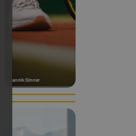
Jannik Sinner
Lilli Gruber
Luis Trenker