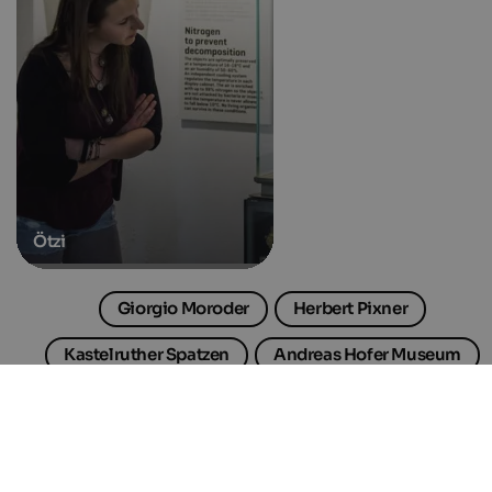
Ötzi
Giorgio Moroder
Herbert Pixner
Kastelruther Spatzen
Andreas Hofer Museum
De geschiedenis van Zuid-Tirol