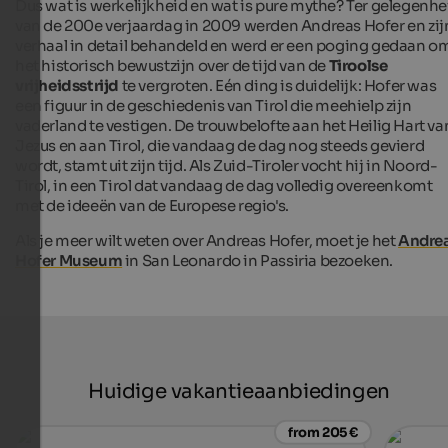
Dus wat is werkelijkheid en wat is pure mythe? Ter gelegenhe
van de 200e verjaardag in 2009 werden Andreas Hofer en zij
verhaal in detail behandeld en werd er een poging gedaan o
het historisch bewustzijn over de tijd van de
Tiroolse
vrijheidsstrijd
te vergroten. Eén ding is duidelijk: Hofer was
een figuur in de geschiedenis van Tirol die meehielp zijn
vaderland te vestigen. De trouwbelofte aan het Heilig Hart va
Jezus en aan Tirol, die vandaag de dag nog steeds gevierd
wordt, stamt uit zijn tijd. Als Zuid-Tiroler vocht hij in Noord-
Tirol, in een Tirol dat vandaag de dag volledig overeenkomt
met de ideeën van de Europese regio's.
Als je meer wilt weten over Andreas Hofer, moet je het
Andre
Hofer Museum
in San Leonardo in Passiria bezoeken.
Huidige vakantieaanbiedingen
from 205 €