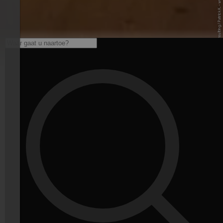
© Internet Consulting / Patrick K. - www.internet-consulting.it