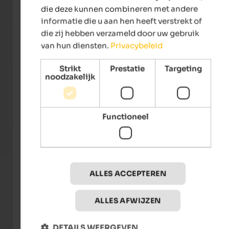
die deze kunnen combineren met andere
informatie die u aan hen heeft verstrekt of
die zij hebben verzameld door uw gebruik
van hun diensten.
Privacybeleid
Strikt
Prestatie
Targeting
noodzakelijk
Falkensteiner Hotel Antholz
Hotel
Experience a romantic getaway for two in our hideaway,
Welco
far away from the hustle and bustle of everyday life.
– near
and M
Functioneel
To the hotel
ALLES ACCEPTEREN
Foto's
ALLES AFWIJZEN
DETAILS WEERGEVEN