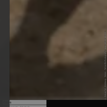
© Tourismusgen. Gsieser Tal - Welsberg - Taisten - Tal Kamilla Photography - www.gsieser-tal.com