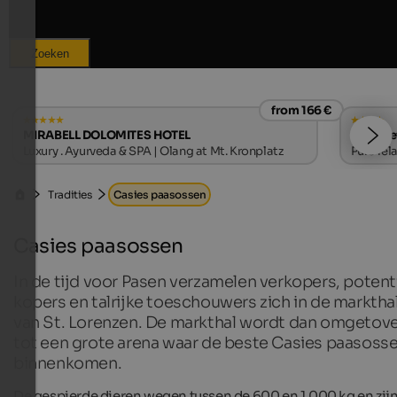
Zoeken
from 166 €
MIRABELL DOLOMITES HOTEL
Hotel Le
Luxury . Ayurveda & SPA | Olang at Mt. Kronplatz
Pure rel
Tradities
Casies paasossen
Casies paasossen
In de tijd voor Pasen verzamelen verkopers, potent
kopers en talrijke toeschouwers zich in de marktha
van St. Lorenzen. De markthal wordt dan omgetov
tot een grote arena waar de beste Casies paasoss
binnenkomen.
De gespierde dieren wegen tussen de 600 en 1.000 kg en zij