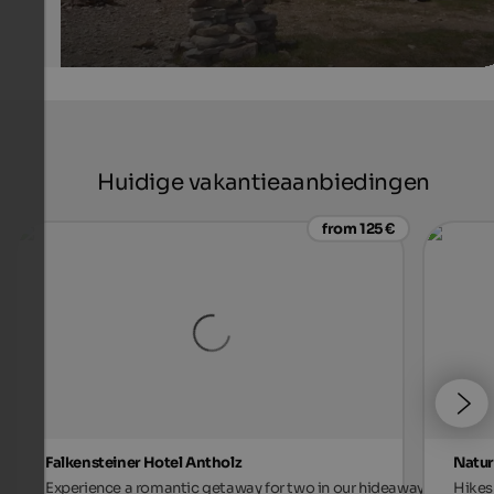
Huidige vakantieaanbiedingen
from 125 €
Falkensteiner Hotel Antholz
Natur
Experience a romantic getaway for two in our hideaway,
Hikes 