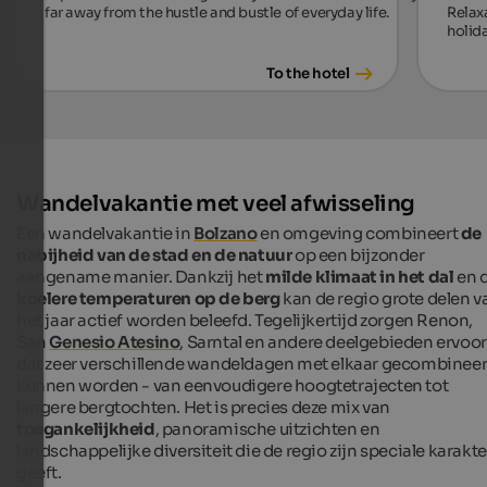
far away from the hustle and bustle of everyday life.
Relax
holida
To the hotel
Wandelvakantie met veel afwisseling
Een wandelvakantie in
Bolzano
en omgeving combineert
de
nabijheid van de stad en de natuur
op een bijzonder
aangename manier. Dankzij het
milde klimaat in het dal
en 
koelere temperaturen op de berg
kan de regio grote delen v
het jaar actief worden beleefd. Tegelijkertijd zorgen Renon,
San
Genesio Atesino
, Sarntal en andere deelgebieden ervoor
dat zeer verschillende wandeldagen met elkaar gecombinee
kunnen worden - van eenvoudigere hoogtetrajecten tot
langere bergtochten. Het is precies deze mix van
toegankelijkheid
, panoramische uitzichten en
landschappelijke diversiteit die de regio zijn speciale karakte
geeft.