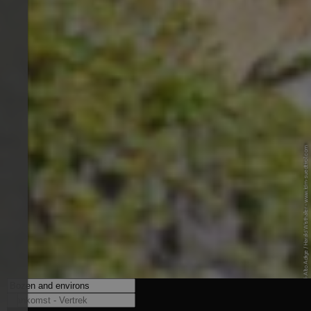
© IDM Südtirol-Alto Adige / Harald Wisthaler - www.idm-suedtirol.com