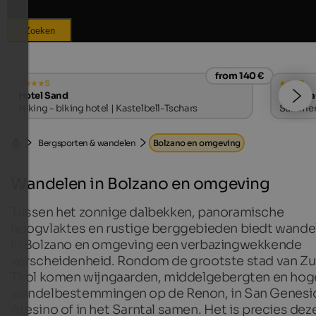
Zoeken
from 140 €
s
s
Hotel Sand
Wirtsha
Hiking - biking hotel | Kastelbell-Tschars
Summer e
Bergsporten & wandelen
Bolzano en omgeving
Wandelen in Bolzano en omgeving
Tussen het zonnige dalbekken, panoramische
hoogvlaktes en rustige berggebieden biedt wande
in Bolzano en omgeving een verbazingwekkende
verscheidenheid. Rondom de grootste stad van Zu
Tirol komen wijngaarden, middelgebergten en hog
wandelbestemmingen op de Renon, in San Genesi
Atesino of in het Sarntal samen. Het is precies dez