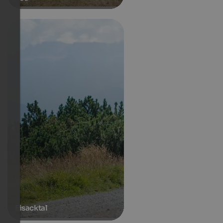
Eisacktal