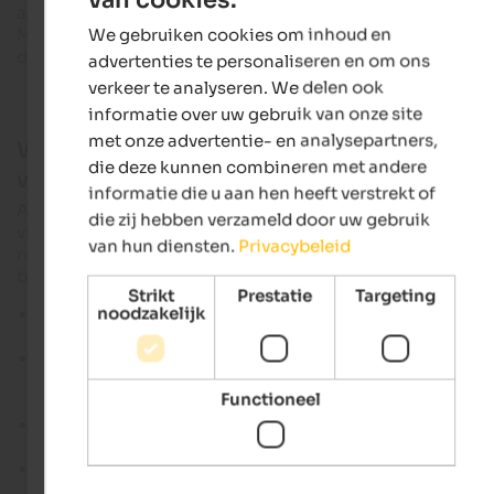
ENGLISH
alpiener en uitgestrekter is. Er zijn ook bestemmingen zoals
We gebruiken cookies om inhoud en
Maria Weißenstein in het Eggental, die het zuidelijker gelege
DUTCH
deel van de regio aanvullen.
advertenties te personaliseren en om ons
verkeer te analyseren. We delen ook
informatie over uw gebruik van onze site
met onze advertentie- en analysepartners,
Wandelingen in Bolzano en omgeving: alme
die deze kunnen combineren met andere
wandelingen, rondwandelingen
informatie die u aan hen heeft verstrekt of
Als je op zoek bent naar wandelingen in Bolzano en omgevin
die zij hebben verzameld door uw gebruik
vind je een goed aanbod tussen ontspannende panoramisc
van hun diensten.
Privacybeleid
routes en langere dagtochten. Typisch voor de regio zijn
bijvoorbeeld
Strikt
Prestatie
Targeting
noodzakelijk
Maria Weißenstein
- tocht van 10,2 km, zeer geschikt voor
een actieve dag met een duidelijk doel.
San Genesio Atesino
- wandeling van 13,2 km in een gebi
dat bekend staat om zijn panoramische uitzichten en goe
Functioneel
toegankelijkheid.
Getrumalm
- mooie alpine tocht vanuit Reinswald in het
Sarntal met 11,8 km.
Stoanerne Mander
- een opvallende bestemming in het
Sarntal met 11,3 km en een bijzonder landschap.