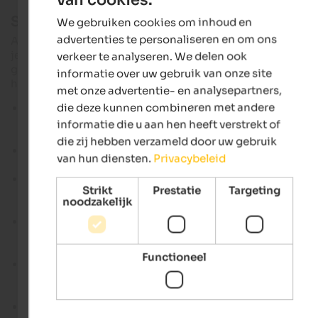
ENGLISH
Schilderachtige wandelingen in het Eisackt
We gebruiken cookies om inhoud en
DUTCH
advertenties te personaliseren en om ons
Als je op zoek bent naar wandelingen in het Eisacktal, dan vi
je hier tochten voor de meest uiteenlopende eisen, van
verkeer te analyseren. We delen ook
gemakkelijke tochten langs meren en alpenweiden tot
informatie over uw gebruik van onze site
hoogalpiene bestemmingen. Voorbeelden
met onze advertentie- en analysepartners,
die deze kunnen combineren met andere
Radlsee
- gemakkelijke wandeling vanaf het Perlungerho
bij Tils op de Pfeffersberg boven Brixen; het pad leidt naar
informatie die u aan hen heeft verstrekt of
het meer in ongeveer twee en een half uur.
die zij hebben verzameld door uw gebruik
Kreuzwiesenhütte
- korte tocht vanuit
Luson
met 4 km en
van hun diensten.
Privacybeleid
veel alpine karakter.
Spingeser Alm en Stoanamandl
- gemakkelijke wandelin
Strikt
Prestatie
Targeting
vanuit Spinga met 7,3 km en 1.021 hoogtemeters volgens 
noodzakelijk
tourpagina.
Keschtnweg Velturno
- een goede keuze voor iedereen di
wandelen en cultuur rond Velturno en
het klooster Säben
w
combineren.
Functioneel
Klausner Hütte
- panoramische huttentocht boven
Velturno
, zeer geschikt voor een klassieke wandeldag met
alpien en bergachtig karakter.
Latzfonser Kreuz
- bekend bedevaartsoord in de Sarntaler