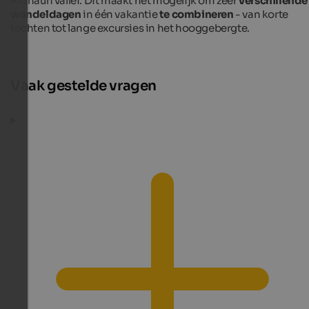
Ridnaun vallei. Dit maakt het mogelijk om zeer
verschillende
wandeldagen
in één vakantie
te combineren
- van korte
tochten tot lange excursies in het hooggebergte.
Vaak gestelde vragen