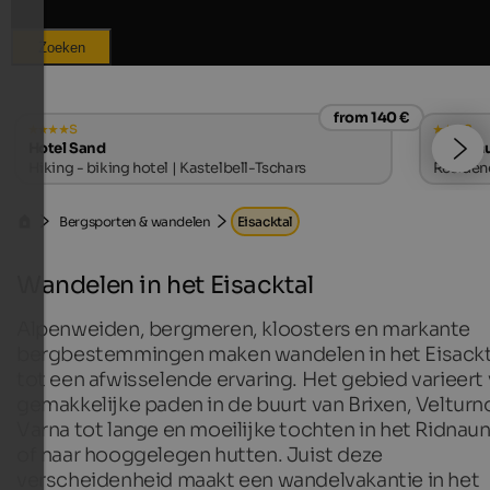
Zoeken
from 140 €
s
s
Hotel Sand
Landhau
Hiking - biking hotel | Kastelbell-Tschars
Residenc
Bergsporten & wandelen
Eisacktal
Wandelen in het Eisacktal
Alpenweiden, bergmeren, kloosters en markante
bergbestemmingen maken wandelen in het Eisackt
tot een afwisselende ervaring. Het gebied varieert
gemakkelijke paden in de buurt van Brixen, Velturn
Varna tot lange en moeilijke tochten in het Ridnaun
of naar hooggelegen hutten. Juist deze
verscheidenheid maakt een wandelvakantie in het