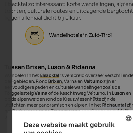
Eisacktal zo interessant: korte wandelingen, alpien
tochten, culturele routes en uitdagende bergtoch
liggen allemaal dicht bij elkaar.
Wandelhotels in Zuid-Tirol
Tussen Brixen, Luson & Ridanna
Wandelen in het
Eisacktal
is verspreid over zeer verschillend
deelgebieden. Rond
Brixen
, Varna en
Velturno
zijn er
eenvoudigere paden en culturele wandelingen zoals de
Törggelesteig
Varna
of de Keschtnweg Velturno. In
Luson
en
op de alpenweiden rond de Kreuzwiesenhütte zijn de
uitzichten meer panoramisch en alpien. In het
Ridnauntal
zij
het Becherhaus en de Zevenmerenwandeling twee duidelijk
uitdagende bestemmingen.
Deze website maakt gebruik
van cookies.