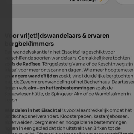
Voor vrijetijdswandelaars & ervaren
bergbeklimmers
Een wandelvakantie in het Eisacktal is geschikt voor
verschillende soorten wandelaars. Gemakkelijkere tochten
zoals
de Radlsee
, Törggelesteig Varna of de Keschtnweg zijn
ideaal voor meer ontspannen dagen. Wie meer hoogtemeter
en
langere wandeltijden
zoekt, vindt duidelijke bergtochten
met de Zevenmerenwandeling of het Becherhaus. Daartusse
liggen vele
alm- en huttenbestemmingen
zoals de
Kreuzwiesenhütte, de Spingeser Alm of de Wumblsalmen in
Luson.
Wandelen in het Eisacktal
is vooral aantrekkelijk omdat het
landschap snel verandert. Kloosterpaden, kastanjebossen,
alpenweiden, bergmeren en hoogalpiene bestemmingen
liggen in een gebied dat zich uitstrekt van Brixen tot de