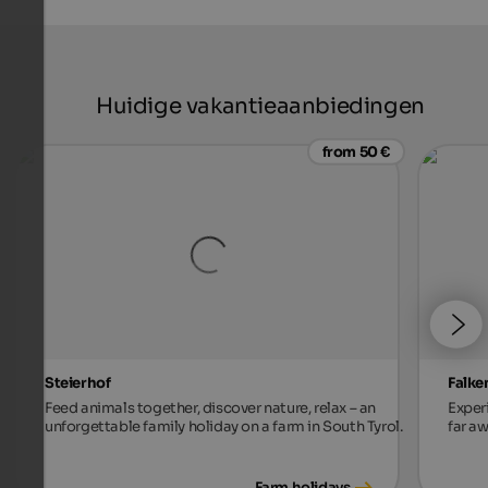
Huidige vakantieaanbiedingen
from 50 €
Steierhof
Falke
Feed animals together, discover nature, relax – an
Exper
unforgettable family holiday on a farm in South Tyrol.
far aw
Farm holidays