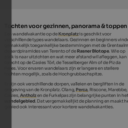
Tochten voor gezinnen, panorama & toppen
Een wandelvakantie op de
Kronplatz
is geschikt voor
verschillende types wandelaars. Gezinnen en beginners vind
gemakkelijk toegankelijke bestemmingen met de Grentealm
de aardpiramides van Terento of de
Rasner Biotope
. Wie op
zoek is naar uitzichten en wat meer afstand wil afleggen, kan
terecht op de Casies Törl, de Tesselberger Alm of de Piz da
Peres. Voor ervaren wandelaars zijn er langere en steilere
tochten mogelijk, zoals de Hochgrubbachspitze.
Er zijn ook verschillende dorpen, valleien en bergliften in de
omgeving van de Kronplatz. Olang,
Perca
, Riscone, Marebbe,
Casies,
Antholz
en de Furkelpas zijn belangrijke punten in he
wandelgebied
. Dat vergemakkelijkt de planning en maakt h
gebied ook interessant voor kortere wandelvakanties.