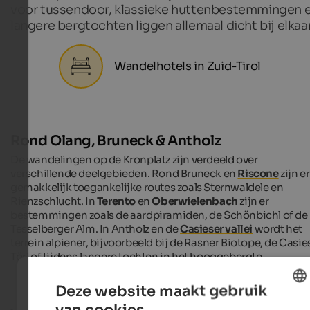
voor tussendoor, klassieke huttenbestemmingen 
langere bergtochten liggen allemaal dicht bij elkaar
Wandelhotels in Zuid-Tirol
Rond Olang, Bruneck & Antholz
De wandelingen op de Kronplatz zijn verdeeld over
verschillende deelgebieden. Rond Bruneck en
Riscone
zijn er
gemakkelijk toegankelijke routes zoals Sternwaldele en
Rienzschlucht. In
Terento
en
Oberwielenbach
zijn er
bestemmingen zoals de aardpiramiden, de Schönbichl of de
Tesselberger Alm. In Antholz en de
Casieser vallei
wordt het
terrein alpiener, bijvoorbeeld bij de Rasner Biotope, de Casie
Törl of tijdens langere tochten in het hooggebergte.
Deze website maakt gebruik
van cookies.