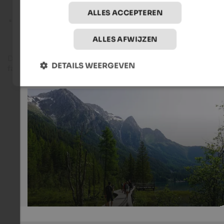
naar de alpenweiden boven Olang en aan de voet van de
Dolomieten, 11,5 km en 3:30 uur lopen.
ALLES ACCEPTEREN
Hochgrubbachspitze
- moeilijke hoge tocht vanuit het
Winnebachtal bij Terento met 17,6 km, 1.925 hoogtemeter
ALLES AFWIJZEN
en 6 uur wandeltijd.
Dit betekent dat wandelen op de Kronplatz varieert van korte
DETAILS WEERGEVEN
familiewandelingen
tot uitdagende bergtochten.
Circular trail around Lake Antholz
The hike around Lake Antholz takes approx. 1.5-2 hours 
an experience for young and old.
Internet Consulting