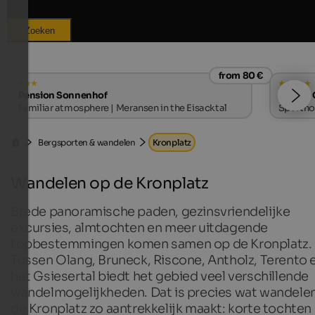
Zoeken
from 80 €
Pension Sonnenhof
SOLVIE 
Familiar atmosphere | Meransen in the Eisacktal
Sporthot
Bergsporten & wandelen
Kronplatz
Wandelen op de Kronplatz
Brede panoramische paden, gezinsvriendelijke
excursies, almtochten en meer uitdagende
topbestemmingen komen samen op de Kronplatz.
Tussen Olang, Bruneck, Riscone, Antholz, Terento 
het Gsiesertal biedt het gebied veel verschillende
wandelmogelijkheden. Dat is precies wat wandele
de Kronplatz zo aantrekkelijk maakt: korte tochten