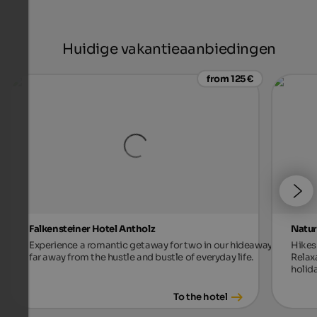
Huidige vakantieaanbiedingen
from 125 €
Falkensteiner Hotel Antholz
Natur
Experience a romantic getaway for two in our hideaway,
Hikes 
far away from the hustle and bustle of everyday life.
Relax
holida
To the hotel