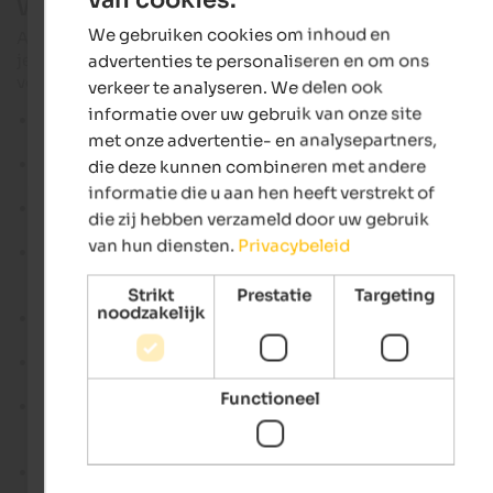
Wandeltips op de Kronplatz
ENGLISH
We gebruiken cookies om inhoud en
Als je op zoek bent naar wandelingen op de Kronplatz, dan vi
DUTCH
je hier tochten voor verschillende moeilijkheidsgraden. Enke
advertenties te personaliseren en om ons
voorbeelden
verkeer te analyseren. We delen ook
informatie over uw gebruik van onze site
Grentealm
- een ontspannende tocht voor het hele gezin
met onze advertentie- en analysepartners,
met uitzicht op de vallei en verfrissingsstops.
Aardpiramides van Terento
- korte en lonende excursie,
die deze kunnen combineren met andere
vooral populair bij gezinnen.
informatie die u aan hen heeft verstrekt of
Sternwaldele & Rienzschlucht
- gemakkelijk toegankelij
die zij hebben verzameld door uw gebruik
wandeling van een halve dag in de buurt van Bruneck.
van hun diensten.
Privacybeleid
Piz da Peres
- relatief korte topwandeling vanaf de
Furkelpass met opvallende rotsen en een meer alpien
Strikt
Prestatie
Targeting
karakter.
noodzakelijk
Casies Törl
- middelzware tocht in het gelijknamige dal m
18,1 km, 1.098 meter hoogteverschil en ongeveer 4 uur lop
Tesselberger Alm
- middelzware almtocht met 10,3 km,
1.027 meter hoogteverschil en 5:30 uur wandeltijd.
Functioneel
Schönbichl
- makkelijke wandeling vanuit Oberwielenba
met 8,1 km en prachtige uitzichten in de regio Rieserferne
Ahrn.
Lanzwiese
- gezinsvriendelijke wandeling van Mitterolan