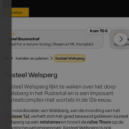
Zoeken
from 70 €
s
Hotel Brunnerhof
Landhau
Ideal for a nature-loving | Rasen at Mt. Kronplatz
Residenc
Kastelen en paleizen
Kasteel Welsperg
Kasteel Welsperg
Kasteel Welsperg lijkt te waken over het dorp
Welsberg in het Pustertal en is een imposant
kasteelcomplex met wortels in de 12e eeuw.
Ten noordoosten van Welsberg, aan de monding van het
Casieser Tal
, verheft zich het goed bewaard gebleven kasteel
Welsperg op een
rotsterras
en troont de
ruïne Thurn
op de
beboste heuvel ertegenover. Kasteel Welsperg is ook