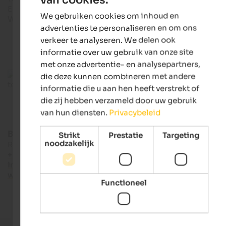
ENGLISH
E-mail: info@gsieser-tal.com
We gebruiken cookies om inhoud en
Web: schlosswelsperg.com
DUTCH
advertenties te personaliseren en om ons
verkeer te analyseren. We delen ook
informatie over uw gebruik van onze site
met onze advertentie- en analysepartners,
die deze kunnen combineren met andere
informatie die u aan hen heeft verstrekt of
die zij hebben verzameld door uw gebruik
van hun diensten.
Privacybeleid
Bruneck Kronplatz tourism
Strikt
Prestatie
Targeting
noodzakelijk
Rathausplatz 7 - 39031 Bruneck
+39 0474 555722
info@bruneck.com
www.bruneck.com
Functioneel