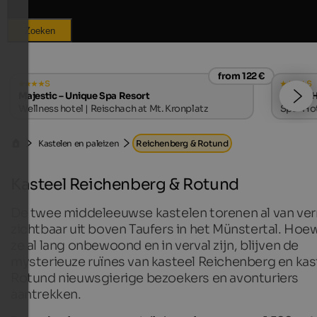
Zoeken
from 122 €
s
s
Majestic – Unique Spa Resort
LANERHO
Wellness hotel | Reischach at Mt. Kronplatz
Spa-Hote
Kastelen en paleizen
Reichenberg & Rotund
Kasteel Reichenberg & Rotund
De twee middeleeuwse kastelen torenen al van ver
zichtbaar uit boven Taufers in het Münstertal. Hoe
ze al lang onbewoond en in verval zijn, blijven de
mysterieuze ruïnes van kasteel Reichenberg en kas
Rotund nieuwsgierige bezoekers en avonturiers
aantrekken.