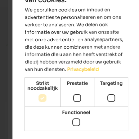
ENGLISH
We gebruiken cookies om inhoud en
DUTCH
advertenties te personaliseren en om ons
verkeer te analyseren. We delen ook
Huidige vakantieaanbiedingen
informatie over uw gebruik van onze site
met onze advertentie- en analysepartners,
from 125 €
die deze kunnen combineren met andere
informatie die u aan hen heeft verstrekt of
die zij hebben verzameld door uw gebruik
van hun diensten.
Privacybeleid
Strikt
Prestatie
Targeting
noodzakelijk
Falkensteiner Hotel Antholz
Alpen
Functioneel
Experience a romantic getaway for two in our hideaway,
Exper
far away from the hustle and bustle of everyday life.
sunny 
relax
To the hotel