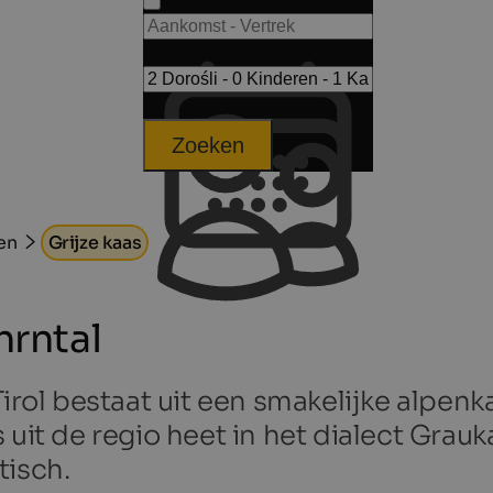
Zoeken
en
Grijze kaas
hrntal
Tirol bestaat uit een smakelijke alpen
 uit de regio heet in het dialect Grauk
tisch.