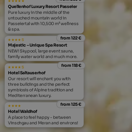
Quellenhof Luxury Resort Passeier
Pure luxury in the middle of the
untouched mountain world in
Passeiertal with 10,500 m² wellness
& spa.
from 122 €
s
Majestic – Unique Spa Resort
NEW! Skypool, large event sauna,
family water world and much more.
from 118 €
s
Hotel Saltauserhof
Our resort will enchant you with
three buildings and the perfect
symbiosis of Alpine tradition and
Mediterranean luxury.
from 125 €
Hotel Waldhof
A place to feel happy - between
Vinschgau and Meran and environs!