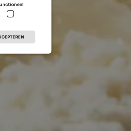
unctioneel
CCEPTEREN