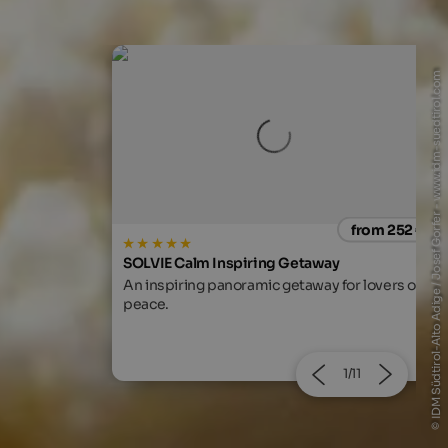
© IDM Südtirol-Alto Adige / Josef Gorfer - www.idm-suedtirol.com
from 252 €
from 166
way
MIRABELL DOLOMITES HOTEL
y for lovers of
Exclusive feel-good time with alpine living
comfort, gourmet cuisine and 130 beauty &
Ayurveda treatments!
2/11