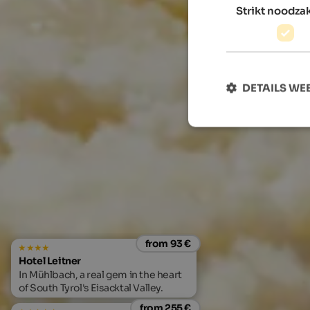
Strikt noodzak
DETAILS W
from 93 €
Hotel Leitner
In Mühlbach, a real gem in the heart
of South Tyrol's Eisacktal Valley.
from 255 €