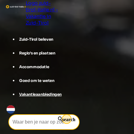
Logo zuid-
tirol-italie.nl -
Vakantie in
Zuid-Tirol
Zuid-Tirol beleven
Regio's en plaatsen
Accommodatie
Goed om te weten
Vakantieaanbiedingen
search