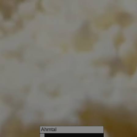
SOLVIE Calm Inspiring Geta
An inspiring panoramic getawa
peace.