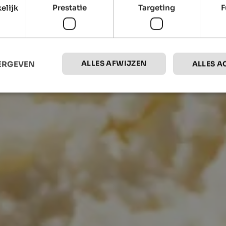
elijk
Prestatie
Targeting
F
ALLES AFWIJZEN
EERGEVEN
ALLES A