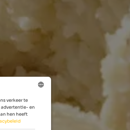
ns verkeer te
ENGLISH
 advertentie- en
DUTCH
aan hen heeft
vacybeleid